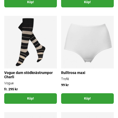
Köp!
Köp!
Vogue dam stödknästrumpor
Rulltrosa maxi
Charli
Trofé
Vogue
99 kr
fr. 295 kr
Köp!
Köp!