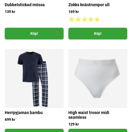
Dubbelstickad mössa
Zokks knästrumpor ull
139 kr
169 kr
Köp!
Köp!
Herrpyjamas bambu
High waist trosor midi
seamless
699 kr
129 kr