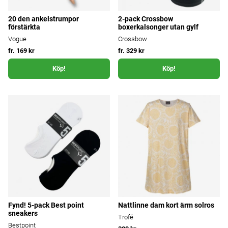
20 den ankelstrumpor
2-pack Crossbow
förstärkta
boxerkalsonger utan gylf
Vogue
Crossbow
fr. 169 kr
fr. 329 kr
Köp!
Köp!
Fynd! 5-pack Best point
Nattlinne dam kort ärm solros
sneakers
Trofé
Bestpoint