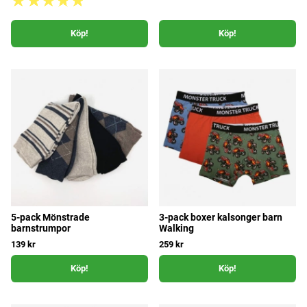
Köp!
Köp!
5-pack Mönstrade
3-pack boxer kalsonger barn
barnstrumpor
Walking
139 kr
259 kr
Köp!
Köp!