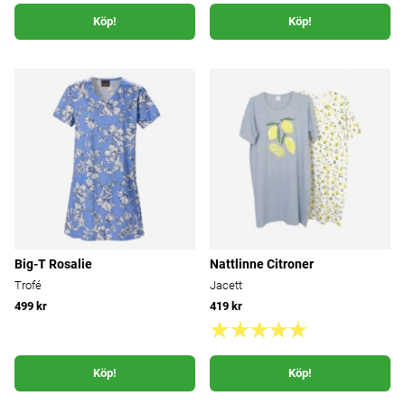
Köp!
Köp!
Big-T Rosalie
Nattlinne Citroner
Trofé
Jacett
499 kr
419 kr
Köp!
Köp!