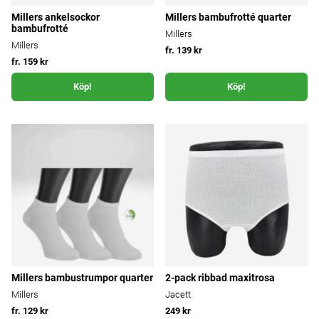
Millers ankelsockor
Millers bambufrotté quarter
bambufrotté
Millers
Millers
fr. 139 kr
fr. 159 kr
Köp!
Köp!
Millers bambustrumpor quarter
2-pack ribbad maxitrosa
Millers
Jacett
fr. 129 kr
249 kr