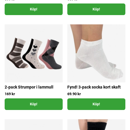
Köp!
Köp!
2-pack Strumpor i lammull
Fynd! 3-pack socka kort skaft
169 kr
69.90 kr
Köp!
Köp!