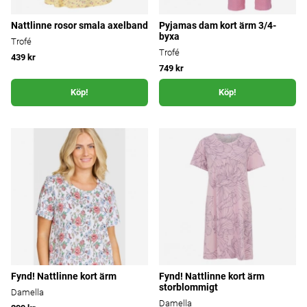
Nattlinne rosor smala axelband
Pyjamas dam kort ärm 3/4-
byxa
Trofé
Trofé
439 kr
749 kr
Köp!
Köp!
Fynd! Nattlinne kort ärm
Fynd! Nattlinne kort ärm
storblommigt
Damella
Damella