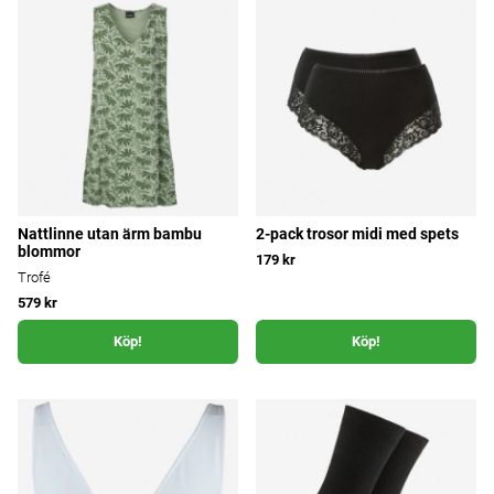
Nattlinne utan ärm bambu
2-pack trosor midi med spets
blommor
179 kr
Trofé
579 kr
Köp!
Köp!