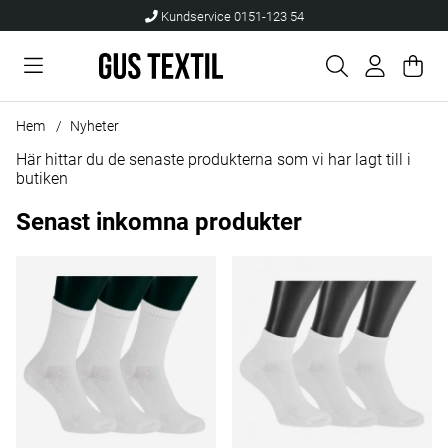
Kundservice 0151-123 54
Var
Anta
.
Hem
Nyheter
Här hittar du de senaste produkterna som vi har lagt till i
butiken
Senast inkomna produkter