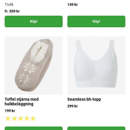
Trofé
149 kr
fr. 559 kr
Köp!
Köp!
Toffel stjärna med
Seamless bh-topp
halkbeläggning
299 kr
199 kr