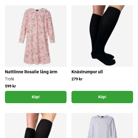
Nattlinne Rosalie lång ärm
Knästrumpor ull
Trofé
279 kr
599 kr
Köp!
Köp!