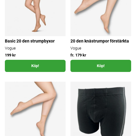
Basic 20 den strumpbyxor
20 den knästrumpor förstärkta
Vogue
Vogue
199 kr
fr. 179 kr
Köp!
Köp!