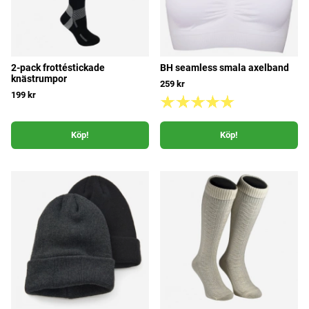
2-pack frottéstickade
BH seamless smala axelband
knästrumpor
259 kr
199 kr
Köp!
Köp!