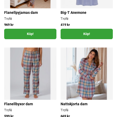
Flanellpyjamas dam
Big-T Anemone
Trofé
Trofé
969 kr
419 kr
Köp!
Köp!
Flanellbyxor dam
Nattskjorta dam
Trofé
Trofé
599 kr
669 kr