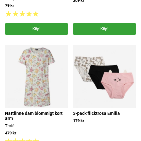
309 kr
79 kr
Köp!
Köp!
Nattlinne dam blommigt kort
3-pack flicktrosa Emilia
ärm
179 kr
Trofé
479 kr