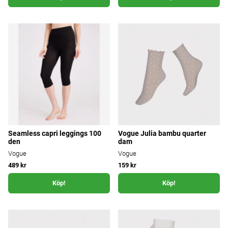
Seamless capri leggings 100
Vogue Julia bambu quarter
den
dam
Vogue
Vogue
489 kr
159 kr
Köp!
Köp!