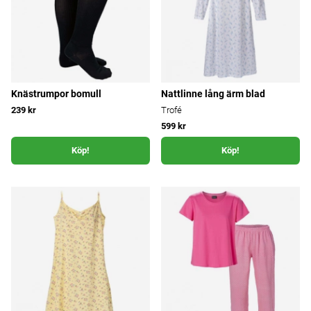
Knästrumpor bomull
Nattlinne lång ärm blad
239 kr
Trofé
599 kr
Köp!
Köp!