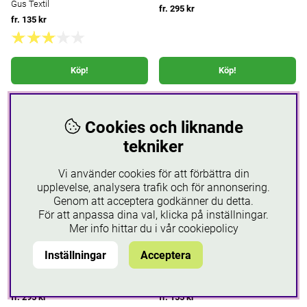
Gus Textil
fr. 295 kr
fr. 135 kr
Köp!
Köp!
Cookies och liknande
tekniker
Vi använder cookies för att förbättra din
upplevelse, analysera trafik och för annonsering.
Genom att acceptera godkänner du detta.
För att anpassa dina val, klicka på inställningar.
Mer info hittar du i vår
cookiepolicy
Inställningar
Acceptera
Vogue stödstrumpor dam
Nya Gus-Ankel Ull strumpor
Giada
med lös resår
Vogue
Gus Textil
fr. 295 kr
fr. 155 kr