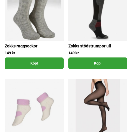
Zokks raggsockor
Zokks stödstrumpor ull
149 kr
149 kr
Köp!
Köp!