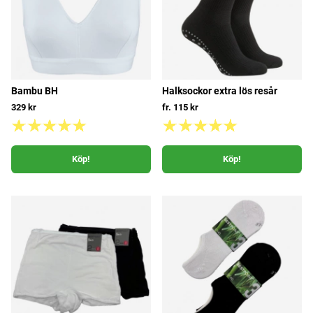
Bambu BH
Halksockor extra lös resår
329 kr
fr. 115 kr
Köp!
Köp!