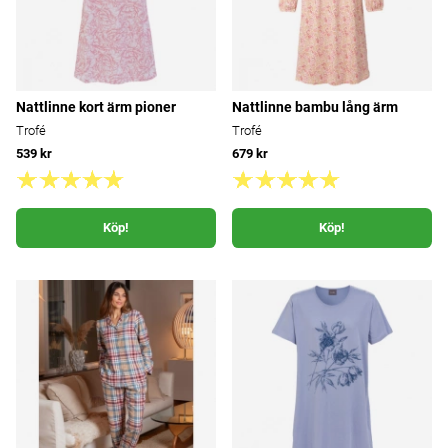
Nattlinne kort ärm pioner
Nattlinne bambu lång ärm
Trofé
Trofé
539 kr
679 kr
Köp!
Köp!