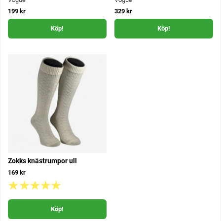
199 kr
329 kr
Köp!
Köp!
Zokks knästrumpor ull
169 kr
Köp!