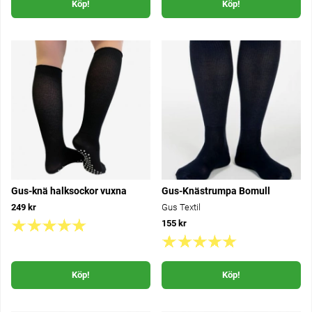
Köp!
Köp!
Gus-knä halksockor vuxna
Gus-Knästrumpa Bomull
249 kr
Gus Textil
155 kr
Köp!
Köp!