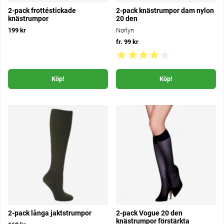
2-pack frottéstickade
2-pack knästrumpor dam nylon
knästrumpor
20 den
199 kr
Norlyn
fr. 99 kr
Köp!
Köp!
2-pack långa jaktstrumpor
2-pack Vogue 20 den
knästrumpor förstärkta