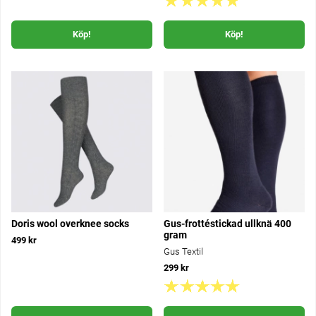
Köp!
Köp!
Doris wool overknee socks
Gus-frottéstickad ullknä 400
gram
499 kr
Gus Textil
299 kr