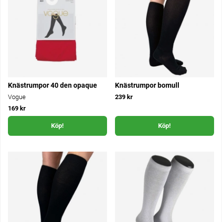
Knästrumpor 40 den opaque
Knästrumpor bomull
Vogue
239 kr
169 kr
Köp!
Köp!