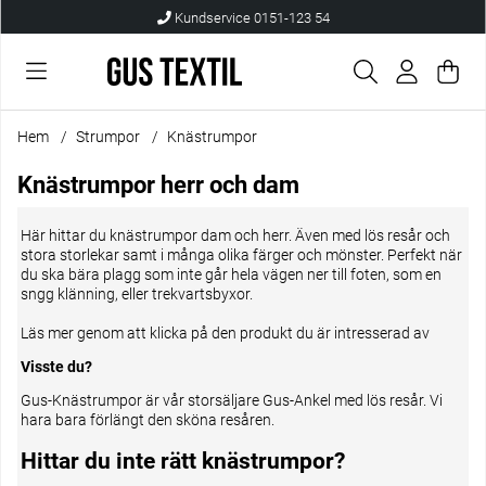
Kundservice 0151-123 54
Var
Anta
.
Hem
Strumpor
Knästrumpor
Knästrumpor herr och dam
Här hittar du knästrumpor dam och herr. Även med lös resår och
stora storlekar samt i många olika färger och mönster. Perfekt när
du ska bära plagg som inte går hela vägen ner till foten, som en
sngg klänning, eller trekvartsbyxor.
Läs mer
genom att klicka
på den produkt du är intresserad av
Visste du?
Gus-Knästrumpor
är vår storsäljare Gus-Ankel med lös resår. Vi
hara bara förlängt den sköna resåren.
Hittar du inte rätt knästrumpor?