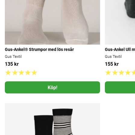
Gus-Ankel® Strumpor med lös resår
Gus-Ankel Ull m
Gus Textil
Gus Textil
135 kr
155 kr
Köp!