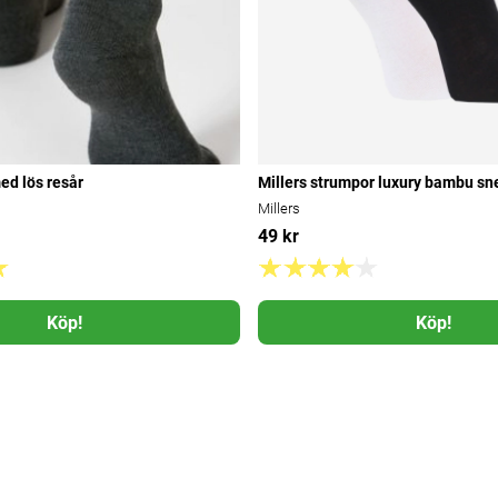
ed lös resår
Millers strumpor luxury bambu sn
Millers
49 kr
Köp!
Köp!