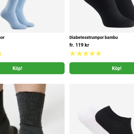
por
Diabetesstrumpor bambu
fr. 119 kr
Köp!
Köp!