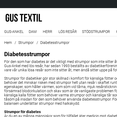
GUS-ANKEL
DAM
HERR
LÖS RESÅR
STÖDSTRUMPOR
Hem
Strumpor
Diabetesstrumpor
Diabetesstrumpor
För den som har diabetes är det viktigt med strumpor som inte sitter å
Gus-Ankel med lös resår, har sedan 1993 beställts av diabetikerförenin
vare vår unika lösa resår som inte sitter åt, men ändå sitter uppe på fo
Strumpor för diabetiker
gör stor skillnad i komfort för
känsliga fötter 
behöver
det minskar risken med strumpor
helt utan resår i skaftet ru
egenskaper, som håller värmen, som
söm vid tårna, mjuk
resårsticknin
försämrad blodcirkulation och skav
som är de vanligaste problemen för
känsliga kalla fötter som behöver varma strumpor och känsliga tår som
tåsöm på insidan för den som behöver använda diabetesstrumpor. F
balansen underlättar strumpor med halkskydd.
Strumpor för diabetes
Är du en av många människor som för tillfället äter medicin mot diabete