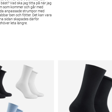
äst? Vad ska jag titta på när jag
jukdom som kommer och går med
vända anpassade strumpor med
abbar ben och fötter. Det kan vara
nna sidan skapades därför
ehöver leta längre.