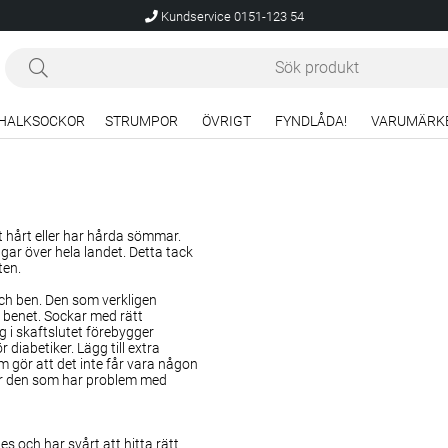
Kundservice 0151-123 54
HALKSOCKOR
STRUMPOR
ÖVRIGT
FYNDLÅDA!
VARUMÄRK
t hårt eller har hårda sömmar.
gar över hela landet. Detta tack
ten.
och ben. Den som
verkligen
nt benet. Sockar
med rätt
g i skaftslutet förebygger
 diabetiker. Lägg till
extra
 gör att det inte får vara någon
ör den som har problem med
s och har svårt att hitta rätt