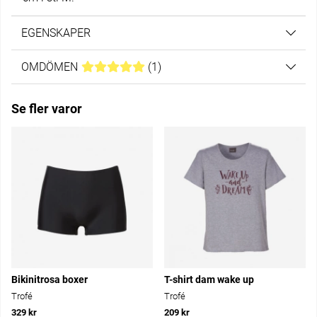
EGENSKAPER
OMDÖMEN
MEDELBETYG 5 AV 5 ANTAL BETYG 1
(
1
)
Se fler varor
Bikinitrosa boxer
T-shirt dam wake up
Trofé
Trofé
329 kr
209 kr