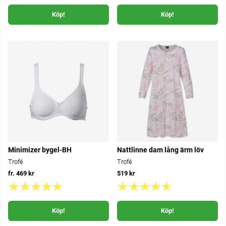
Köp!
Köp!
Minimizer bygel-BH
Nattlinne dam lång ärm löv
Trofé
Trofé
fr. 469 kr
519 kr
Köp!
Köp!