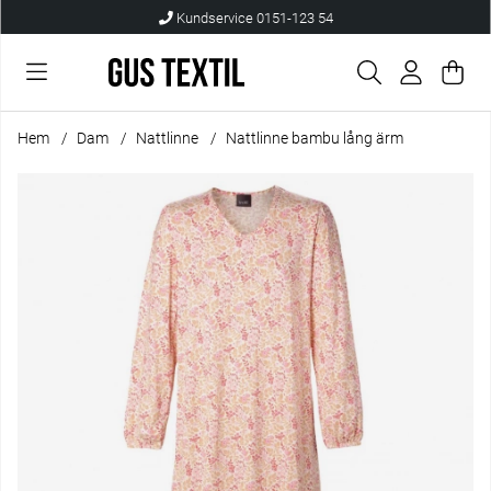
Kundservice 0151-123 54
Var
Anta
.
Hem
Dam
Nattlinne
Nattlinne bambu lång ärm
Produktbilder Nattlinne bambu lång ärm