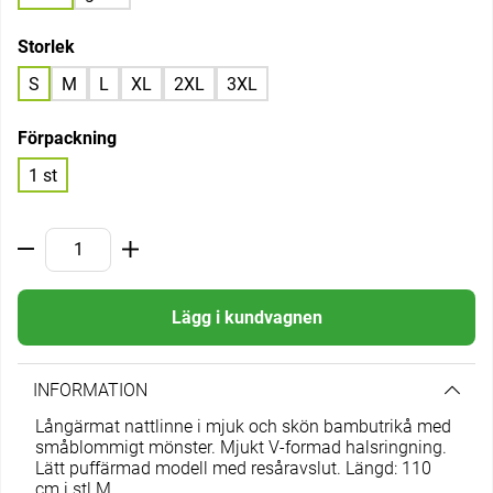
Storlek
S
M
L
XL
2XL
3XL
Förpackning
1 st
Lägg i kundvagnen
INFORMATION
Långärmat nattlinne i mjuk och skön bambutrikå med
småblommigt mönster. Mjukt V-formad halsringning.
Lätt puffärmad modell med resåravslut. Längd: 110
cm i stl M.