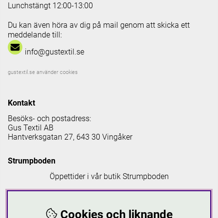
Lunchstängt 12:00-13:00
Du kan även höra av dig på mail genom att skicka ett
meddelande till:
info@gustextil.se
gustextil.se använder cookies
Kontakt
Besöks- och postadress:
Gus Textil AB
Hantverksgatan 27, 643 30 Vingåker
Strumpboden
Öppettider i vår butik Strumpboden
Måndag: 08 - 16.30
Tisdag: 08 - 18
Cookies och liknande
Onsdag: 08 - 16.30