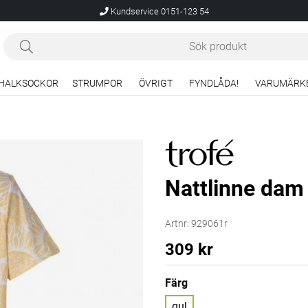
Kundservice 0151-123 54
HALKSOCKOR
STRUMPOR
ÖVRIGT
FYNDLÅDA!
VARUMÄRK
Nattlinne dam 
Artnr:
929061r
309
kr
Färg
gul