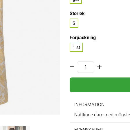
Storlek
S
Förpackning
1 st
INFORMATION
Nattlinne dam med mönster 
EGENSKAPER