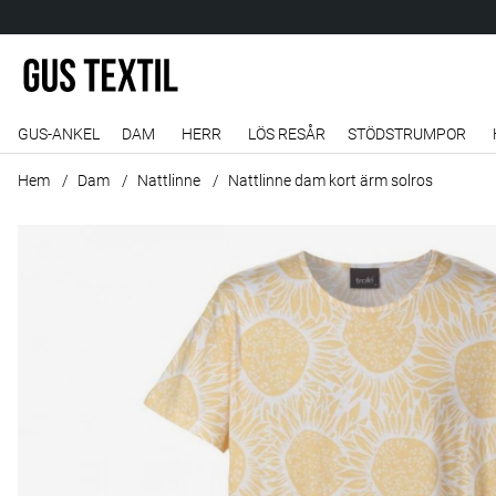
GUS-ANKEL
DAM
HERR
LÖS RESÅR
STÖDSTRUMPOR
Hem
Dam
Nattlinne
Nattlinne dam kort ärm solros
Produktbilder Nattlinne dam kort ärm solros