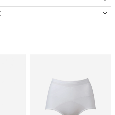
 AV 5 ANTAL BETYG 0
0
)