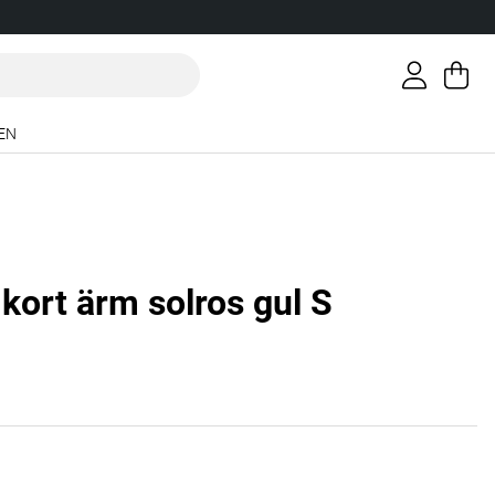
Va
An
.
EN
kort ärm solros gul S