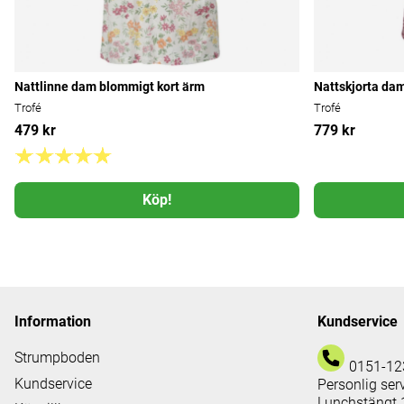
Nattlinne dam blommigt kort ärm
Nattskjorta da
Trofé
Trofé
479 kr
779 kr
Köp!
Information
Kundservice
Strumpboden
0151-12
Kundservice
Personlig ser
Lunchstängt 