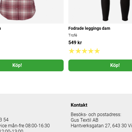
m
Fodrade leggings dam
Trofé
549 kr
Köp!
Köp!
Kontakt
Besöks- och postadress:
3 54
Gus Textil AB
vice mån-fre 08:00-16:30
Hantverksgatan 27, 643 30 V
12:00-13:00