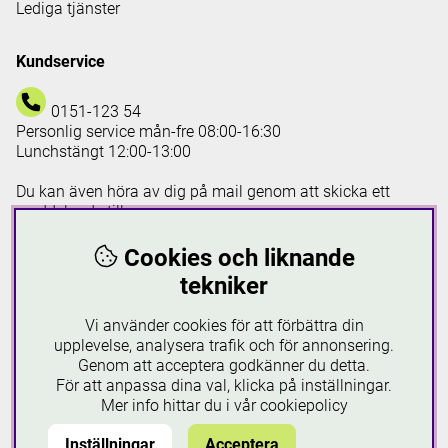
Lediga tjänster
Kundservice
0151-123 54
Personlig service mån-fre 08:00-16:30
Lunchstängt 12:00-13:00
Du kan även höra av dig på mail genom att skicka ett
meddelande till:
info@gustextil.se
Cookies och liknande
tekniker
gustextil.se använder cookies
Vi använder cookies för att förbättra din
upplevelse, analysera trafik och för annonsering.
Kontakt
Genom att acceptera godkänner du detta.
Besöks- och postadress:
För att anpassa dina val, klicka på inställningar.
Gus Textil AB
Mer info hittar du i vår
cookiepolicy
Hantverksgatan 27, 643 30 Vingåker
Inställningar
Acceptera