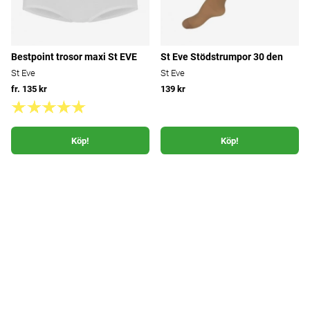
Bestpoint trosor maxi St EVE
St Eve Stödstrumpor 30 den
St Eve
St Eve
fr. 135 kr
139 kr
Köp!
Köp!