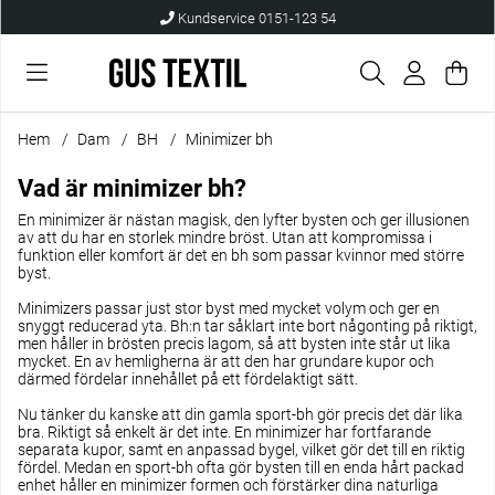
Kundservice 0151-123 54
Var
Anta
.
Hem
Dam
BH
Minimizer bh
Vad är minimizer bh?
En minimizer är nästan magisk, den lyfter bysten och ger illusionen
av att du har en storlek mindre bröst. Utan att kompromissa i
funktion eller komfort är det en bh som passar kvinnor med större
byst.
Minimizers passar just stor byst med mycket volym och ger en
snyggt reducerad yta. Bh:n tar såklart inte bort någonting på riktigt,
men håller in brösten precis lagom, så att bysten inte står ut lika
mycket. En av hemligherna är att den har grundare kupor och
därmed fördelar innehållet på ett fördelaktigt sätt.
Nu tänker du kanske att din gamla sport-bh gör precis det där lika
bra. Riktigt så enkelt är det inte. En minimizer har fortfarande
separata kupor, samt en anpassad bygel, vilket gör det till en riktig
fördel. Medan en sport-bh ofta gör bysten till en enda hårt packad
enhet håller en minimizer formen och förstärker dina naturliga