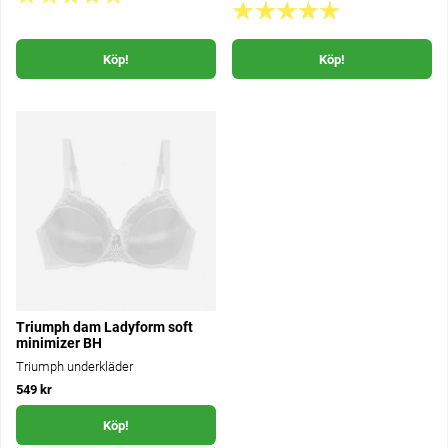
Köp!
Köp!
Triumph dam Ladyform soft
minimizer BH
Triumph underkläder
549 kr
Köp!