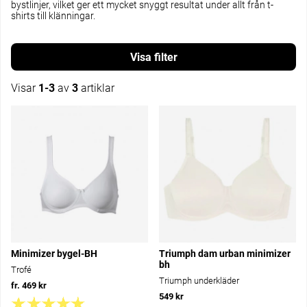
bystlinjer, vilket ger ett mycket snyggt resultat under allt från t-
shirts till klänningar.
Filtrera
Visar
1-3
av
3
artiklar
Produkter
Minimizer bygel-BH
Triumph dam urban minimizer
bh
Trofé
Triumph underkläder
fr. 469 kr
549 kr