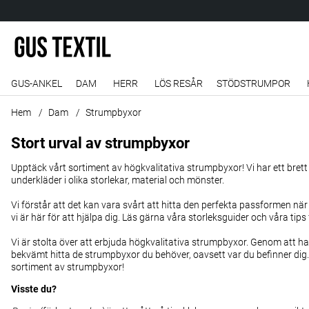
GUS-ANKEL
DAM
HERR
LÖS RESÅR
STÖDSTRUMPOR
Hem
Dam
Strumpbyxor
Stort urval av strumpbyxor
Upptäck vårt sortiment av högkvalitativa strumpbyxor! Vi har ett bret
underkläder i olika storlekar, material och mönster.
Vi förstår att det kan vara svårt att hitta den perfekta passformen nä
vi är här för att hjälpa dig. Läs gärna
våra storleksguider
och våra tips 
Vi är stolta över att erbjuda högkvalitativa strumpbyxor. Genom att h
bekvämt hitta de strumpbyxor du behöver, oavsett var du befinner dig
sortiment av strumpbyxor!
Visste du?