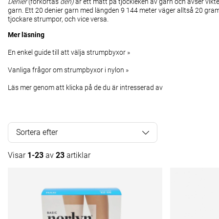
Denier
(förkortas
den)
är ett mått på tjockleken av garn och avser vikt
garn. Ett 20 denier garn med längden 9 144 meter väger alltså 20 gram
tjockare strumpor, och vice versa.
Mer läsning
En enkel guide till att välja strumpbyxor »
Vanliga frågor om strumpbyxor i nylon »
Läs mer genom att klicka på de du är intresserad av
Sortera efter
Visar
1-23
av
23
artiklar
Produkter