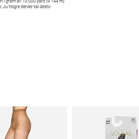
en i gram av 10 000 yard (9 144 m)
. Ju högre denier-tal desto