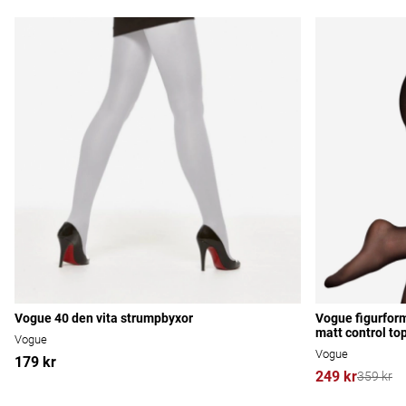
Vogue 40 den vita strumpbyxor
Vogue figurfor
matt control to
Vogue
Vogue
179 kr
249 kr
359 kr