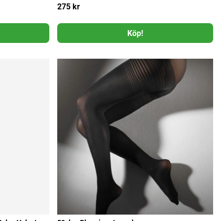
275 kr
Köp!