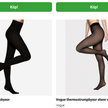
Köp!
Köp!
pbyxor
Vogue thermostrumpbyxor sheer e
Vogue