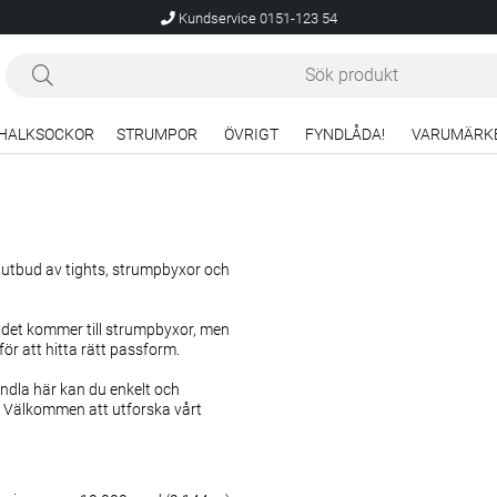
Kundservice 0151-123 54
HALKSOCKOR
STRUMPOR
ÖVRIGT
FYNDLÅDA!
VARUMÄRK
t utbud av tights, strumpbyxor och
r det kommer till strumpbyxor, men
för att hitta rätt passform.
andla här kan du enkelt och
. Välkommen att utforska vårt