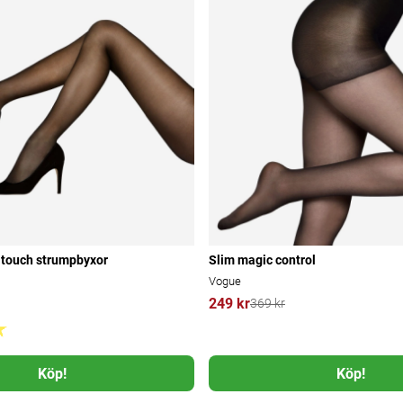
 touch strumpbyxor
Slim magic control
Vogue
249 kr
369 kr
Köp!
Köp!