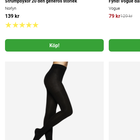
Strumpbyxor 20 den generös storlek
Fynd! Vogue da
Norlyn
Vogue
139 kr
79 kr
129 kr
Köp!