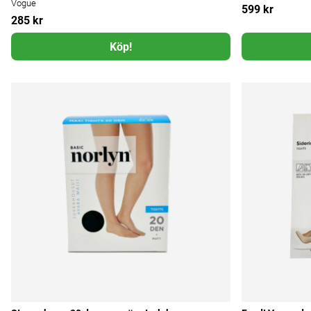
Vogue
599 kr
285 kr
Köp!