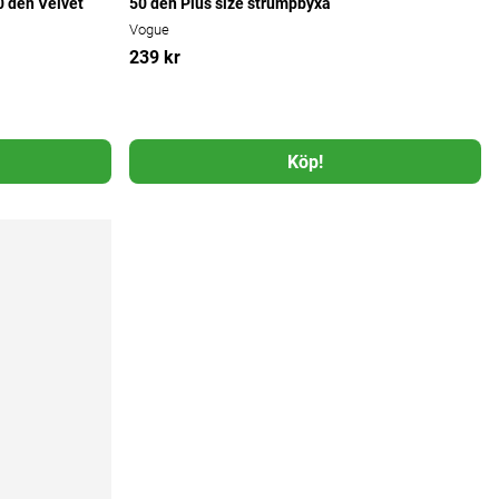
 den Velvet
50 den Plus size strumpbyxa
Vogue
239 kr
Köp!