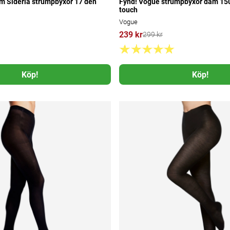
m Sideria strumpbyxor 17 den
Fynd! Vogue strumpbyxor dam 150
touch
Vogue
239 kr
299 kr
Köp!
Köp!