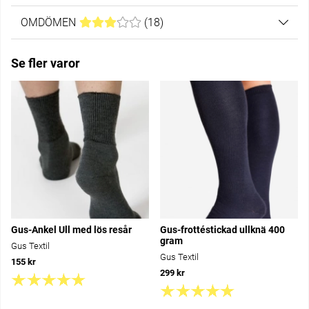
OMDÖMEN
MEDELBETYG 3 AV 5 ANTAL BETYG 18
(
18
)
Se fler varor
Gus-Ankel Ull med lös resår
Gus-frottéstickad ullknä 400
gram
Gus Textil
Gus Textil
155 kr
299 kr