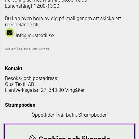
Lunchstängt 12:00-13:00
Du kan även höra av dig på mail genom att skicka ett
meddelande till:
info@gustextil.se
gustextil.se använder cookies
Kontakt
Besöks- och postadress:
Gus Textil AB
Hantverksgatan 27, 643 30 Vingåker
Strumpboden
Öppettider i vår butik Strumpboden
Måndag: 08 - 16.30
Tisdag: 08 - 18
Onsdag: 08 - 16.30