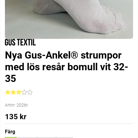
Nya Gus-Ankel® strumpor
med lös resår bomull vit 32-
35
Medelbetyg 3 av 5 Antal betyg 18
Artnr:
2026r
135
kr
Färg