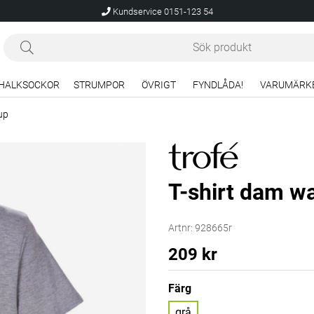
Kundservice 0151-123 54
HALKSOCKOR
STRUMPOR
ÖVRIGT
FYNDLÅDA!
VARUMÄRK
up
T-shirt dam w
Artnr:
928665r
209
kr
Färg
grå