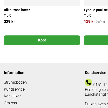
Bikinitrosa boxer
Fynd! 2-pack s
Trofé
Trofé
329 kr
139 kr
269 kr
Köp!
Information
Kundservice
Strumpboden
0151-12
Kundservice
Personlig ser
Lunchstängt 
Köpvillkor
Om oss
Du kan även 