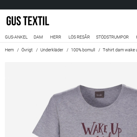
GUS-ANKEL
DAM
HERR
LÖS RESÅR
STÖDSTRUMPOR
Hem
Övrigt
Underkläder
100% bomull
T-shirt dam wake 
Produktbilder T-shirt dam wake up