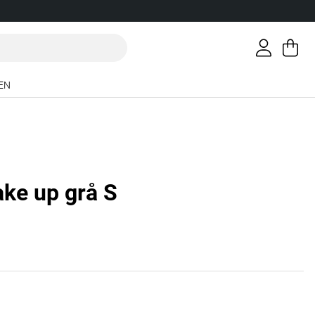
Va
An
.
EN
ake up grå S