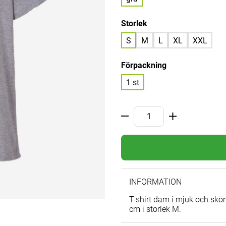
Storlek
S
M
L
XL
XXL
Förpackning
1 st
INFORMATION
T-shirt dam i mjuk och skö
cm i storlek M.