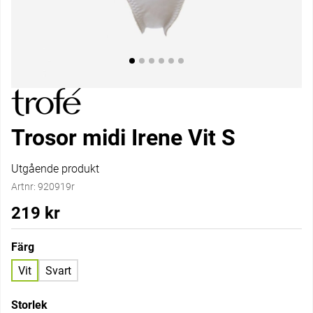
Trosor midi Irene Vit S
Utgående produkt
Artnr:
920919r
219
kr
Färg
Vit
Svart
Storlek