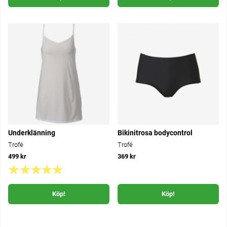
Underklänning
Bikinitrosa bodycontrol
Trofé
Trofé
499 kr
369 kr
Köp!
Köp!