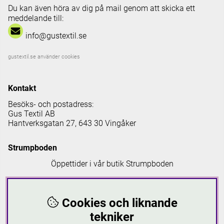
Du kan även höra av dig på mail genom att skicka ett
meddelande till:
info@gustextil.se
gustextil.se använder cookies
Kontakt
Besöks- och postadress:
Gus Textil AB
Hantverksgatan 27, 643 30 Vingåker
Strumpboden
Öppettider i vår butik Strumpboden
Måndag: 08 - 16.30
Tisdag: 08 - 18
Cookies och liknande
Onsdag: 08 - 16.30
Torsdag: 08 - 18
tekniker
Fredag: 08-16.30