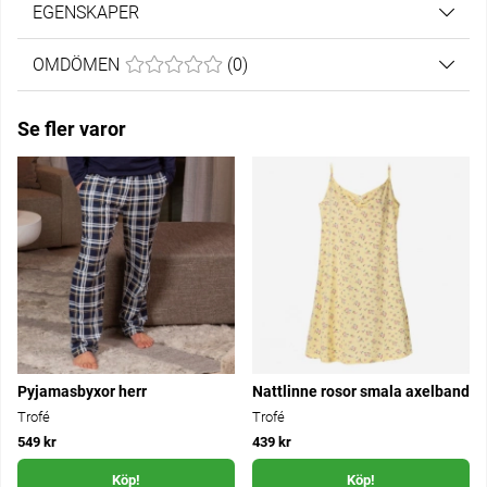
EGENSKAPER
OMDÖMEN
MEDELBETYG 0 AV 5 ANTAL BETYG 0
(
0
)
Se fler varor
Pyjamasbyxor herr
Nattlinne rosor smala axelband
Trofé
Trofé
549 kr
439 kr
Köp!
Köp!