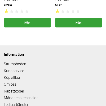
289 kr
69 kr
Köp!
Köp!
Information
Strumpboden
Kundservice
Köpvillkor
Om oss
Rabattkoder
Månadens recension
Lediga tjänster