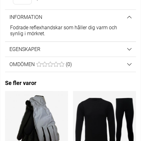
INFORMATION
Fodrade reflexhandskar som håller dig varm och
synlig i mörkret.
EGENSKAPER
OMDÖMEN
MEDELBETYG 0 AV 5 ANTAL BETYG 0
(
0
)
Se fler varor