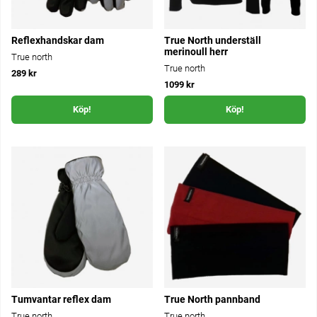
Reflexhandskar dam
True North underställ
merinoull herr
True north
True north
289 kr
1099 kr
Köp!
Köp!
Tumvantar reflex dam
True North pannband
True north
True north