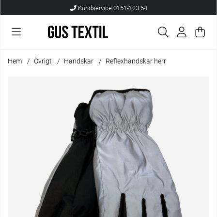
Kundservice 0151-123 54
Var
Anta
.
Hem
Övrigt
Handskar
Reflexhandskar herr
Produktbilder Reflexhandskar herr