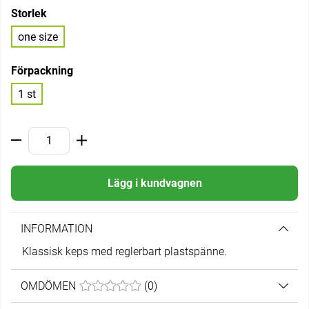
Storlek
one size
Förpackning
1 st
Lägg i kundvagnen
INFORMATION
Klassisk keps med reglerbart plastspänne.
OMDÖMEN
MEDELBETYG 0 AV 5 ANTAL BETYG 0
(
0
)