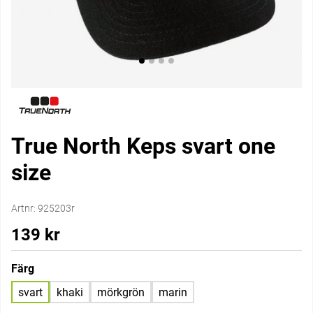
True North Keps svart one
size
Artnr:
925203r
139
kr
Färg
svart
khaki
mörkgrön
marin