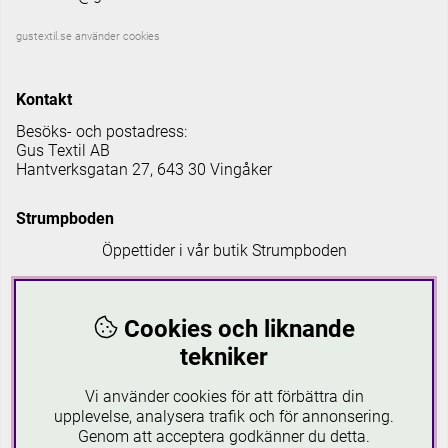
gustextil.se använder cookies
Kontakt
Besöks- och postadress:
Gus Textil AB
Hantverksgatan 27, 643 30 Vingåker
Strumpboden
Öppettider i vår butik Strumpboden
Måndag: 08 - 16.30
Tisdag: 08 - 18
Cookies och liknande
Onsdag: 08 - 16.30
Torsdag: 08 - 18
tekniker
Fredag: 08-16.30
Lördagar: 10-16
Vi använder cookies för att förbättra din
Söndagar: 12-16
upplevelse, analysera trafik och för annonsering.
Genom att acceptera godkänner du detta.
Läs mer om Strumpboden