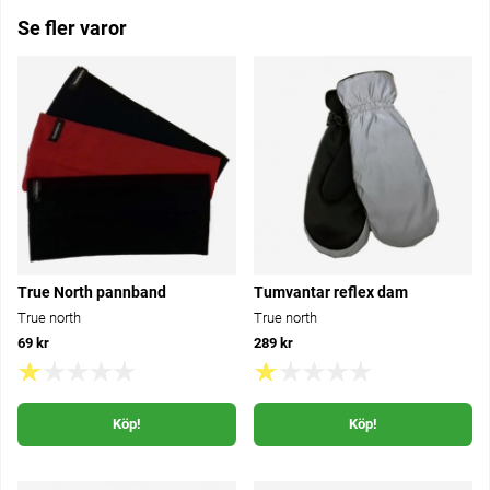
Se fler varor
True North pannband
Tumvantar reflex dam
True north
True north
69 kr
289 kr
Köp!
Köp!