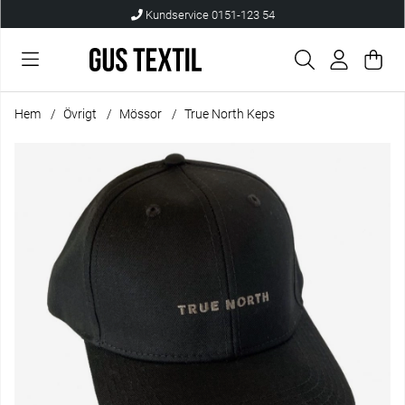
Kundservice 0151-123 54
Var
Anta
.
Hem
Övrigt
Mössor
True North Keps
Produktbilder True North Keps