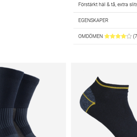
Förstärkt häl & tå, extra sli
EGENSKAPER
OMDÖMEN
MEDELBETYG 4
(