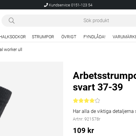
Kundservice 0151-123 54
HALKSOCKOR
STRUMPOR
ÖVRIGT
FYNDLÅDA!
VARUMÄRK
l worker ull
Arbetsstrumpo
svart 37-39
Medelbetyg 4 av 5 Antal bety
Har alla de viktiga detaljern
Artnr:
921578r
109
kr