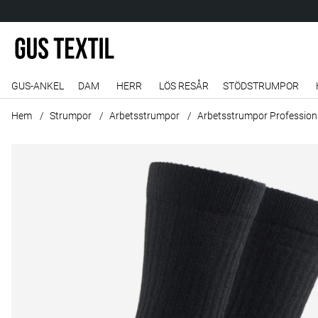
GUS-ANKEL
DAM
HERR
LÖS RESÅR
STÖDSTRUMPOR
Hem
Strumpor
Arbetsstrumpor
Arbetsstrumpor Professiona
Produktbilder Arbetsstrumpor Professional worker ull