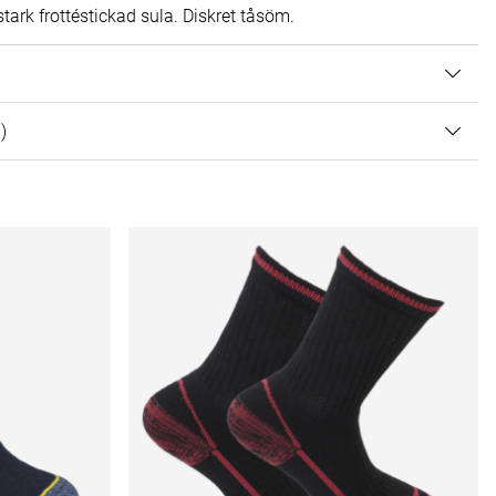
tstark frottéstickad sula. Diskret tåsöm.
 AV 5 ANTAL BETYG 7
7
)