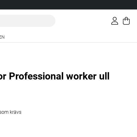
Va
An
.
EN
r Professional worker ull
g 7
a som krävs