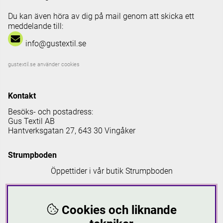
Du kan även höra av dig på mail genom att skicka ett
meddelande till:
info@gustextil.se
gustextil.se använder cookies
Kontakt
Besöks- och postadress:
Gus Textil AB
Hantverksgatan 27, 643 30 Vingåker
Strumpboden
Öppettider i vår butik Strumpboden
Måndag: 08 - 16.30
Tisdag: 08 - 18
Cookies och liknande
Onsdag: 08 - 16.30
Torsdag: 08 - 18