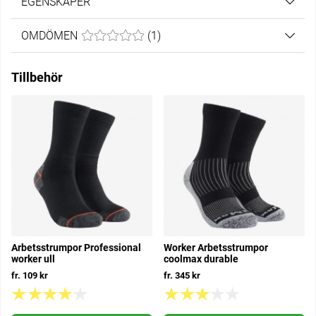
EGENSKAPER
OMDÖMEN
MEDELBETYG 0 AV 5 ANTAL BETYG 1
(
1
)
Tillbehör
Arbetsstrumpor Professional
Worker Arbetsstrumpor
worker ull
coolmax durable
fr. 109 kr
fr. 345 kr