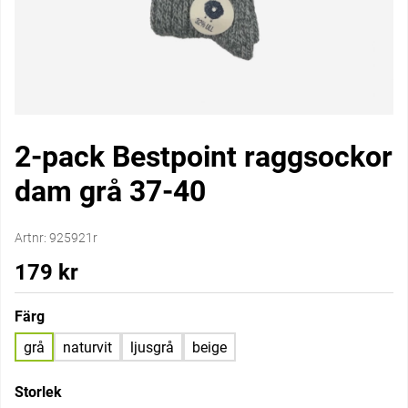
2-pack Bestpoint raggsockor
dam grå 37-40
Artnr:
925921r
179
kr
Färg
grå
naturvit
ljusgrå
beige
Storlek