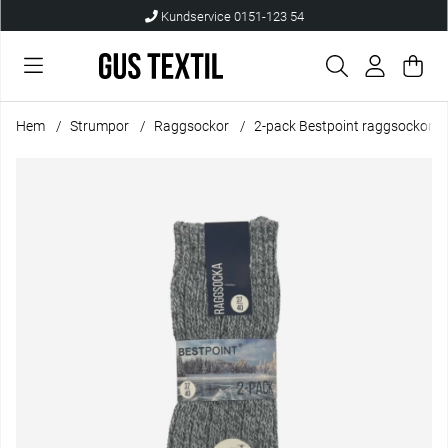
Kundservice 0151-123 54
Var
Anta
.
Hem
Strumpor
Raggsockor
2-pack Bestpoint raggsockor 
Produktbilder 2-pack Bestpoint raggsockor dam