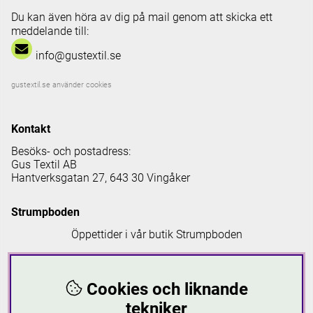
Du kan även höra av dig på mail genom att skicka ett
meddelande till:
info@gustextil.se
gustextil.se använder cookies
Kontakt
Besöks- och postadress:
Gus Textil AB
Hantverksgatan 27, 643 30 Vingåker
Strumpboden
Öppettider i vår butik Strumpboden
Måndag: 08 - 16.30
Tisdag: 08 - 18
Cookies och liknande
Onsdag: 08 - 16.30
Torsdag: 08 - 18
tekniker