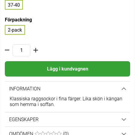
37-40
Förpackning
2-pack
Lägg i kundvagnen
INFORMATION
Klassiska raggsockor i fina färger. Lika skön i kängan
som hemma i soffan.
EGENSKAPER
OMDÖMEN
MEDELBETYG 0 AV 5 ANTAL BETYG 0
(
0
)