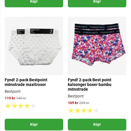
Köp!
Köp!
Fynd! 2-pack Bestpoint
Fynd! 2-pack Best point
mönstrade maxitrosor
kalsonger boxer bambu
mönstrade
Bestpoint
Bestpoint
119 kr
149 kr
169 kr
299 kr
Köp!
Köp!