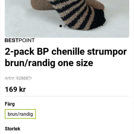
2-pack BP chenille strumpor
brun/randig one size
Artnr:
928687r
169
kr
Färg
brun/randig
Storlek