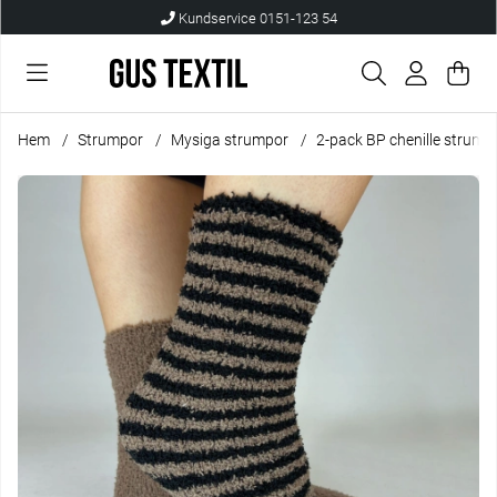
Kundservice 0151-123 54
Var
Anta
.
Hem
Strumpor
Mysiga strumpor
2-pack BP chenille strump
Produktbilder 2-pack BP chenille strumpor