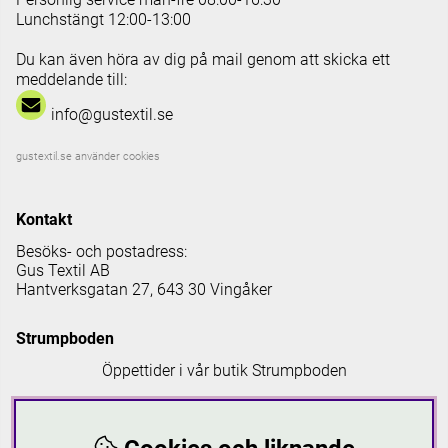
Lunchstängt 12:00-13:00
Du kan även höra av dig på mail genom att skicka ett
meddelande till:
info@gustextil.se
gustextil.se använder cookies
Kontakt
Besöks- och postadress:
Gus Textil AB
Hantverksgatan 27, 643 30 Vingåker
Strumpboden
Öppettider i vår butik Strumpboden
Måndag: 08 - 16.30
Tisdag: 08 - 18
Onsdag: 08 - 16.30