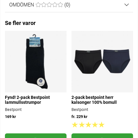
OMDÖMEN
MEDELBETYG 0 AV 5 ANTAL BETYG 0
(
0
)
Se fler varor
Fynd! 2-pack Bestpoint
2-pack bestpoint herr
lammullsstrumpor
kalsonger 100% bomull
Bestpoint
Bestpoint
169 kr
fr. 229 kr