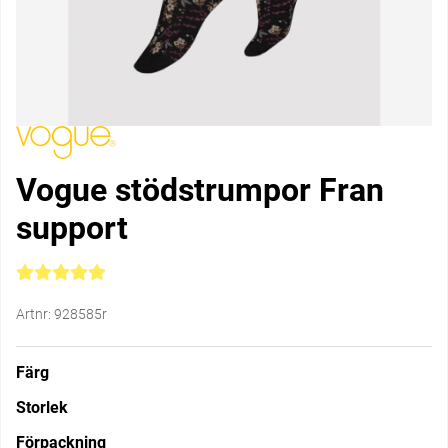
Vogue stödstrumpor Fran
support
Medelbetyg 5 av 5 Antal betyg 1
Artnr:
928585r
Färg
Storlek
Förpackning