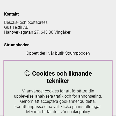
Kontakt
Besöks- och postadress:
Gus Textil AB
Hantverksgatan 27, 643 30 Vingåker
Strumpboden
Öppettider i vår butik Strumpboden
Måndag: 08 - 16.30
Tisdag: 08 - 18
Cookies och liknande
Onsdag: 08 - 16.30
Torsdag: 08 - 18
tekniker
Fredag: 08-16.30
Lördagar: 10-16
Vi använder cookies för att förbättra din
Söndagar: 12-16
upplevelse, analysera trafik och för annonsering.
Genom att acceptera godkänner du detta.
Läs mer om Strumpboden
För att anpassa dina val, klicka på inställningar.
Mer info hittar du i vår
cookiepolicy