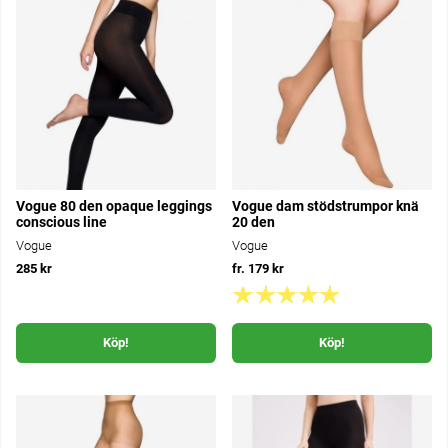
Vogue 80 den opaque leggings
Vogue dam stödstrumpor knä
conscious line
20 den
Vogue
Vogue
285 kr
fr. 179 kr
Köp!
Köp!