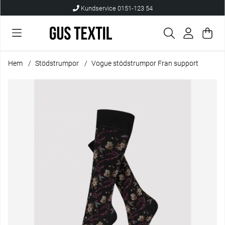
Kundservice 0151-123 54
Var
Anta
.
Hem
Stödstrumpor
Vogue stödstrumpor Fran support
Produktbilder Vogue stödstrumpor Fran support