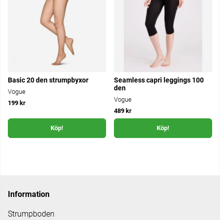
Basic 20 den strumpbyxor
Seamless capri leggings 100
den
Vogue
Vogue
199 kr
489 kr
Köp!
Köp!
Information
Strumpboden