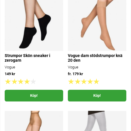
Strumpor Skön sneaker i
Vogue dam stödstrumpor knä
zerogarn
20 den
Vogue
Vogue
149 kr
fr. 179 kr
Köp!
Köp!