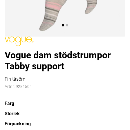
Vogue dam stödstrumpor
Tabby support
Fin tåsöm
Artnr:
928150r
Färg
Storlek
Förpackning