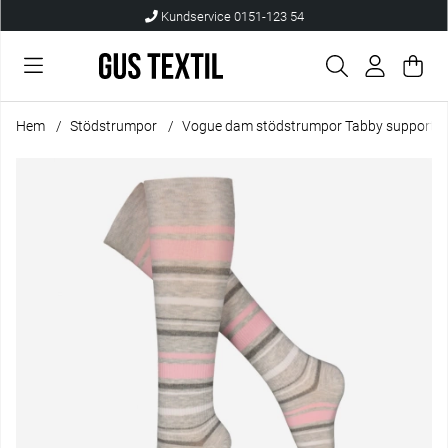
Kundservice 0151-123 54
Var
Anta
.
Hem
Stödstrumpor
Vogue dam stödstrumpor Tabby support
Produktbilder Vogue dam stödstrumpor Tabby support