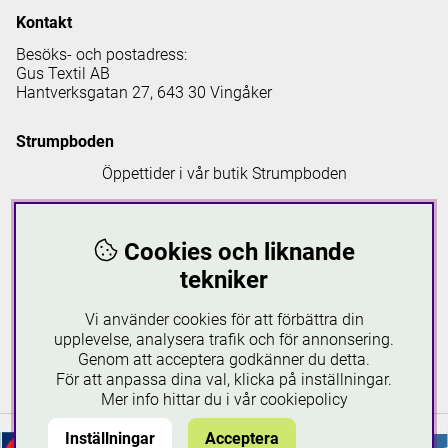
Kontakt
Besöks- och postadress:
Gus Textil AB
Hantverksgatan 27, 643 30 Vingåker
Strumpboden
Öppettider i vår butik Strumpboden
Måndag: 08 - 16.30
Tisdag: 08 - 18
Cookies och liknande
Onsdag: 08 - 16.30
Torsdag: 08 - 18
tekniker
Fredag: 08-16.30
Lördagar: 10-16
Vi använder cookies för att förbättra din
Söndagar: 12-16
upplevelse, analysera trafik och för annonsering.
Genom att acceptera godkänner du detta.
Läs mer om Strumpboden
För att anpassa dina val, klicka på inställningar.
Mer info hittar du i vår
cookiepolicy
Inställningar
Acceptera