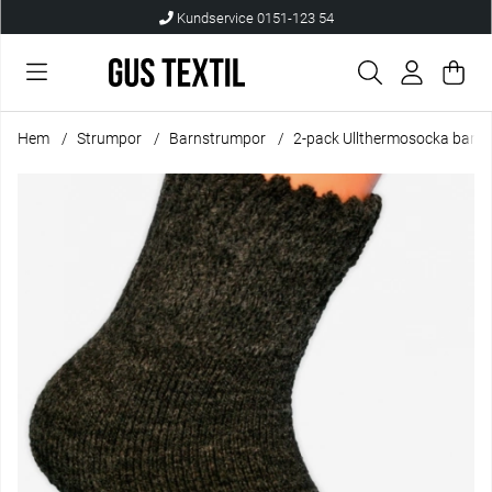
Kundservice 0151-123 54
Var
Anta
.
Hem
Strumpor
Barnstrumpor
2-pack Ullthermosocka barns
Produktbilder 2-pack Ullthermosocka barnstl