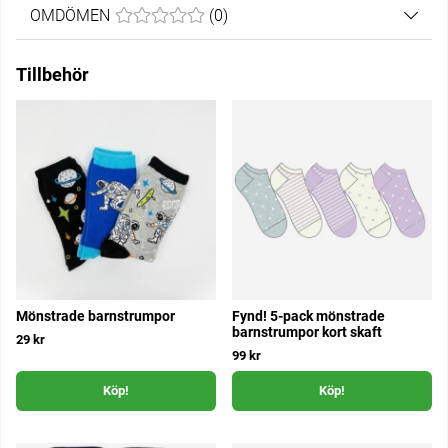
OMDÖMEN
MEDELBETYG 0 AV 5 ANTAL BETYG 0
(
0
)
Tillbehör
Mönstrade barnstrumpor
Fynd! 5-pack mönstrade
barnstrumpor kort skaft
29 kr
99 kr
Köp!
Köp!