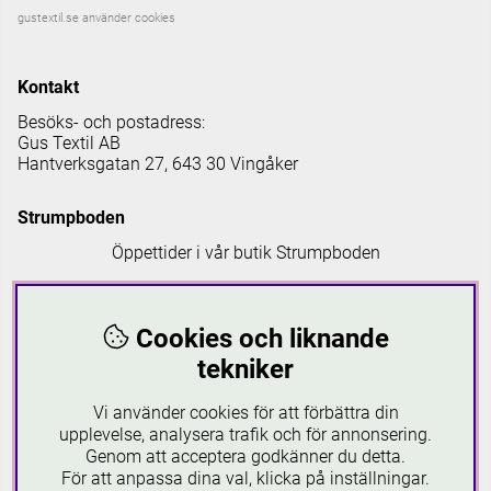
gustextil.se använder cookies
Kontakt
Besöks- och postadress:
Gus Textil AB
Hantverksgatan 27, 643 30 Vingåker
Strumpboden
Öppettider i vår butik Strumpboden
Måndag: 08 - 16.30
Tisdag: 08 - 18
Cookies och liknande
Onsdag: 08 - 16.30
Torsdag: 08 - 18
tekniker
Fredag: 08-16.30
Lördagar: 10-16
Vi använder cookies för att förbättra din
Söndagar: 12-16
upplevelse, analysera trafik och för annonsering.
Genom att acceptera godkänner du detta.
Läs mer om Strumpboden
För att anpassa dina val, klicka på inställningar.