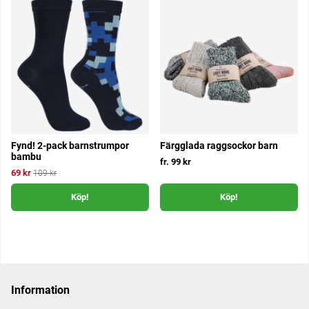
Fynd! 2-pack barnstrumpor
Färgglada raggsockor barn
bambu
fr. 99 kr
69 kr
109 kr
Köp!
Köp!
Information