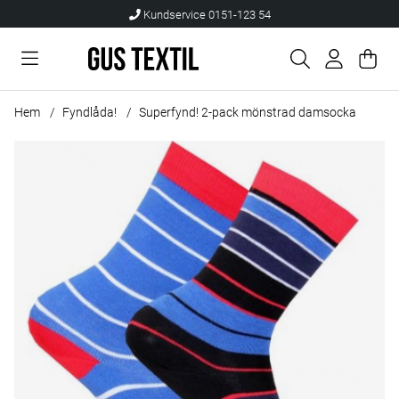
Kundservice 0151-123 54
Var
Anta
.
Hem
Fyndlåda!
Superfynd! 2-pack mönstrad damsocka
Produktbilder Superfynd! 2-pack mönstrad damsocka