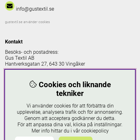
info@gustextil.se
gustextil.se använder cookies
Kontakt
Besöks- och postadress:
Gus Textil AB
Hantverksgatan 27, 643 30 Vingåker
Strumpboden
Cookies och liknande
Öppettider i vår butik Strumpboden
tekniker
Måndag: 08 - 16.30
Vi använder cookies för att förbättra din
Tisdag: 08 - 18
upplevelse, analysera trafik och för annonsering.
Onsdag: 08 - 16.30
Genom att acceptera godkänner du detta.
Torsdag: 08 - 18
För att anpassa dina val, klicka på inställningar.
Fredag: 08-16.30
Lördagar: 10-16
Mer info hittar du i vår
cookiepolicy
Söndagar: 12-16