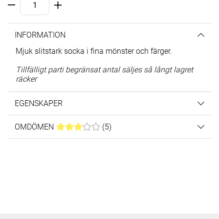
INFORMATION
Mjuk slitstark socka i fina mönster och färger.
Tillfälligt parti begränsat antal säljes så långt lagret
räcker
EGENSKAPER
OMDÖMEN
MEDELBETYG 3 AV 5 ANTAL BETYG 5
(
5
)