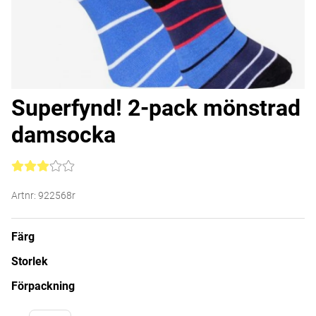
Superfynd! 2-pack mönstrad
damsocka
Medelbetyg 3 av 5 Antal betyg 5
Artnr:
922568r
Färg
Storlek
Förpackning