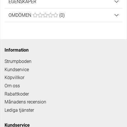
EGENSKAPER
OMDÖMEN
MEDELBETYG 0 AV 5 ANTAL BETYG 0
(
0
)
Information
Strumpboden
Kundservice
Köpvillkor
Om oss
Rabattkoder
Månadens recension
Lediga tjänster
Kundservice