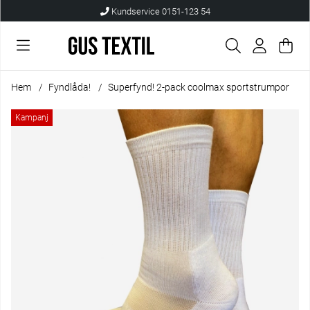
Kundservice 0151-123 54
Var
Anta
.
Hem
Fyndlåda!
Superfynd! 2-pack coolmax sportstrumpor
Produktbilder Superfynd! 2-pack coolmax sportstrumpor
Kampanj