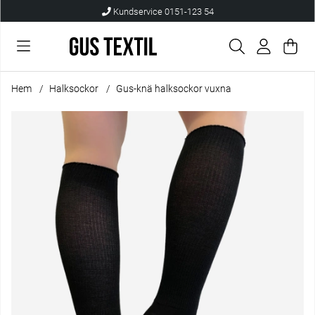
Kundservice 0151-123 54
Var
Anta
.
Hem
Halksockor
Gus-knä halksockor vuxna
Produktbilder Gus-knä halksockor vuxna