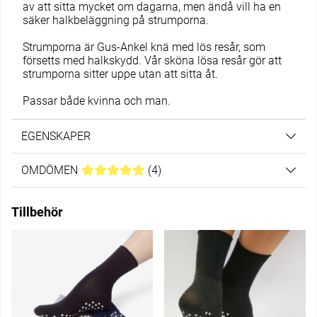
av att sitta mycket om dagarna, men ändå vill ha en
säker halkbeläggning på strumporna.
Strumporna är Gus-Ankel knä med lös resår, som
försetts med halkskydd. Vår sköna lösa resår gör att
strumporna sitter uppe utan att sitta åt.
Passar både kvinna och man.
EGENSKAPER
OMDÖMEN
MEDELBETYG 5 AV 5 ANTAL BETYG 4
(
4
)
Tillbehör