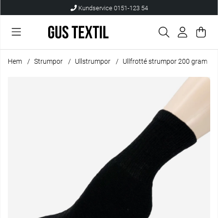
Kundservice 0151-123 54
Var
Anta
.
Hem
Strumpor
Ullstrumpor
Ullfrotté strumpor 200 gram
Produktbilder Ullfrotté strumpor 200 gram