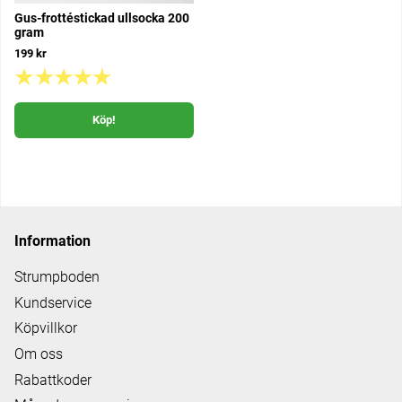
Gus-frottéstickad ullsocka 200
gram
199 kr
Köp!
Information
Strumpboden
Kundservice
Köpvillkor
Om oss
Rabattkoder