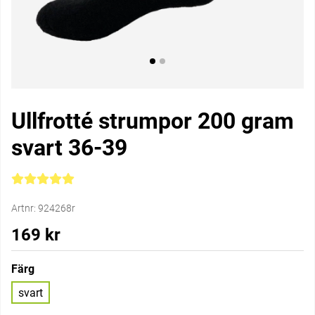
Ullfrotté strumpor 200 gram
svart 36-39
Medelbetyg 5 av 5 Antal betyg 1
Artnr:
924268r
169
kr
Färg
svart