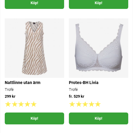
Köp!
Köp!
Nattlinne utan ärm
Protes-BH Livia
Trofé
Trofé
299 kr
fr. 529 kr
Köp!
Köp!