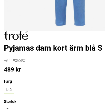
Pyjamas dam kort ärm blå S
Artnr:
926582r
489
kr
Färg
blå
Storlek