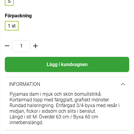
S
Förpackning
1 st
Lägg i kundvagnen
INFORMATION
Pyjamas dam i mjuk och skön bomullstrikå.
Kortärmad topp med färgglatt, grafiskt mönster.
Rundad halsringning. Enfärgad 3/4-byxa med resår i
midjan, fickor i sidsöm och slits i benslut.
Längd i stl M: Överdel 63 cm / Byxa 60 cm
innerbenslängd.