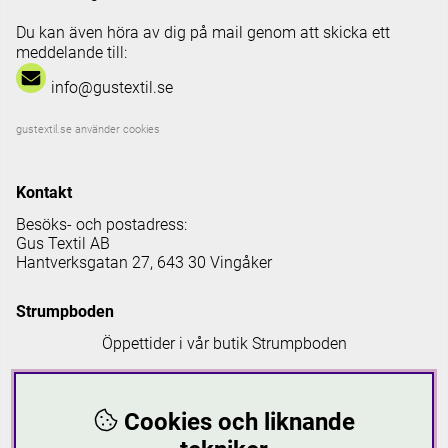
Du kan även höra av dig på mail genom att skicka ett
meddelande till:
info@gustextil.se
gustextil.se använder cookies
Kontakt
Besöks- och postadress:
Gus Textil AB
Hantverksgatan 27, 643 30 Vingåker
Strumpboden
Öppettider i vår butik Strumpboden
Måndag: 08 - 16.30
Tisdag: 08 - 18
Cookies och liknande
Onsdag: 08 - 16.30
Torsdag: 08 - 18