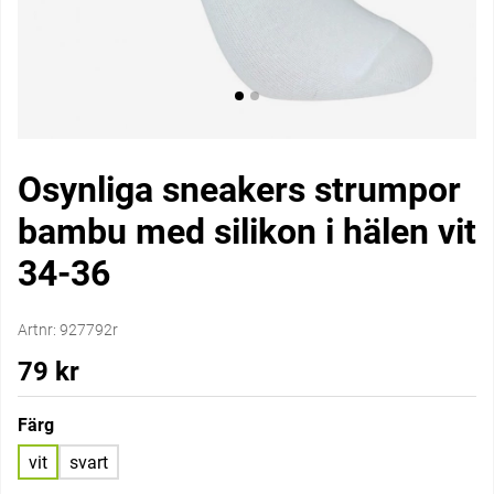
Osynliga sneakers strumpor
bambu med silikon i hälen vit
34-36
Artnr:
927792r
79
kr
Färg
vit
svart