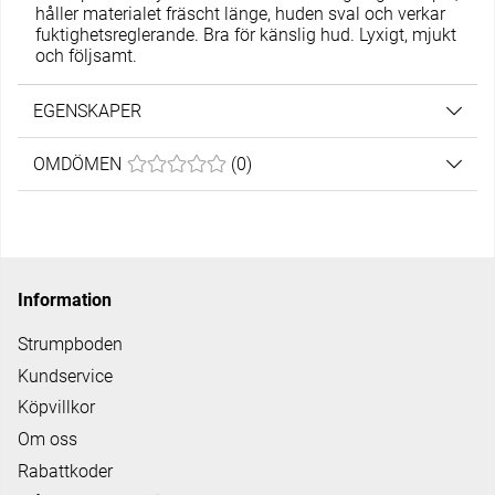
håller materialet fräscht länge, huden sval och verkar
fuktighetsreglerande. Bra för känslig hud. Lyxigt, mjukt
och följsamt.
EGENSKAPER
OMDÖMEN
MEDELBETYG 0 AV 5 ANTAL BETYG 0
(
0
)
Information
Strumpboden
Kundservice
Köpvillkor
Om oss
Rabattkoder