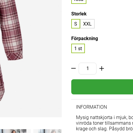
Storlek
S
XXL
Förpackning
1 st
INFORMATION
Mysig nattskjorta i mjuk, b
vinröda toner tillsammans
krage och slag. Påsydd brö