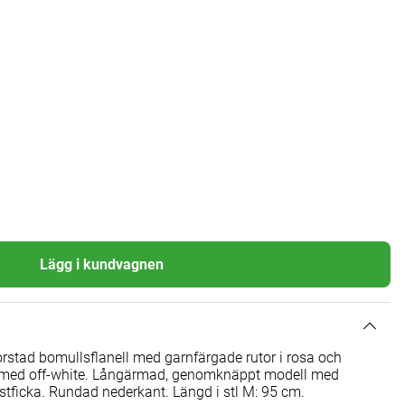
Lägg i kundvagnen
orstad bomullsflanell med garnfärgade rutor i rosa och
 med off-white. Långärmad, genomknäppt modell med
stficka. Rundad nederkant. Längd i stl M: 95 cm.