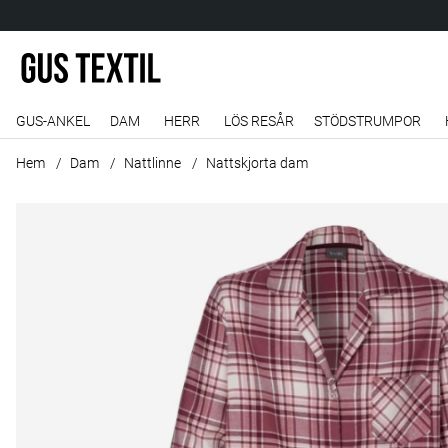
GUS-ANKEL
DAM
HERR
LÖS RESÅR
STÖDSTRUMPOR
Hem
Dam
Nattlinne
Nattskjorta dam
Produktbilder Nattskjorta dam