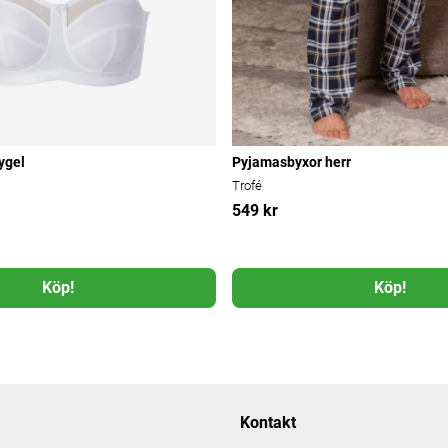
ygel
Pyjamasbyxor herr
Trofé
549 kr
Köp!
Köp!
Kontakt