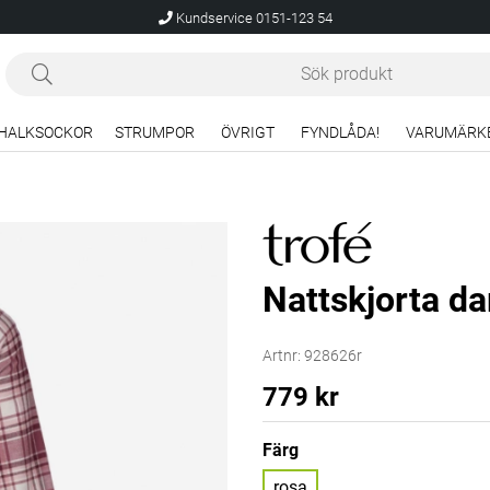
Kundservice 0151-123 54
HALKSOCKOR
STRUMPOR
ÖVRIGT
FYNDLÅDA!
VARUMÄRK
Nattskjorta d
Artnr:
928626r
779
kr
Färg
rosa