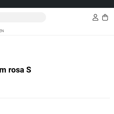
Va
An
.
EN
am rosa S