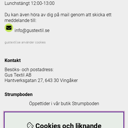
Lunchstängt 12:00-13:00
Du kan även höra av dig på mail genom att skicka ett
meddelande till:
info@gustextil.se
gustextil.se använder cookies
Kontakt
Besöks- och postadress:
Gus Textil AB
Hantverksgatan 27, 643 30 Vingåker
Strumpboden
Öppettider i vår butik Strumpboden
Måndag: 08 - 16.30
Tisdag: 08 - 18
Cookies och liknande
Onsdag: 08 - 16.30