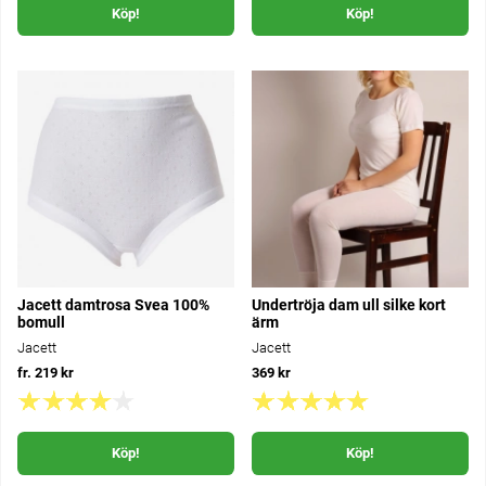
Köp!
Köp!
Jacett damtrosa Svea 100%
Undertröja dam ull silke kort
bomull
ärm
Jacett
Jacett
fr. 219 kr
369 kr
Köp!
Köp!