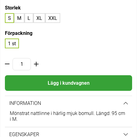
Storlek
S
M
L
XL
XXL
Förpackning
1 st
Lägg i kundvagnen
INFORMATION
Mönstrat nattlinne i härlig mjuk bomull. Längd: 95 cm
i M.
EGENSKAPER