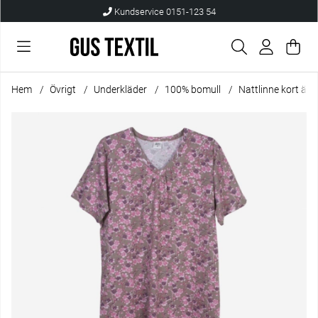
Kundservice 0151-123 54
Var
Anta
.
Hem
Övrigt
Underkläder
100% bomull
Nattlinne kort är
Produktbilder Nattlinne kort ärm blommigt