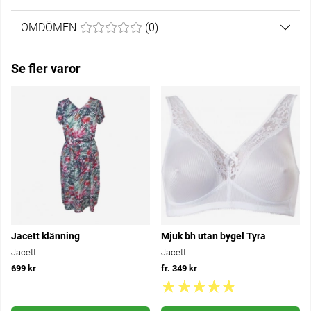
OMDÖMEN
MEDELBETYG 0 AV 5 ANTAL BETYG 0
(
0
)
Se fler varor
Jacett klänning
Mjuk bh utan bygel Tyra
Jacett
Jacett
699 kr
fr. 349 kr