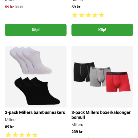
59 kr
59 kr
89 kr
Köp!
Köp!
3-pack Millers bambusneakers
3-pack Millers boxerkalsonger
bomull
Millers
Millers
89 kr
239 kr