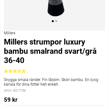
Millers
Millers strumpor luxury
bambu smalrand svart/grå
36-40
Medelbetyg 5 av 5 Antal betyg 3
Snygga smala ränder. Fin tåsöm. Skön bambu. En lyxig
känsla för dina fötter helt enkelt.
Artnr:
921778r
59
kr