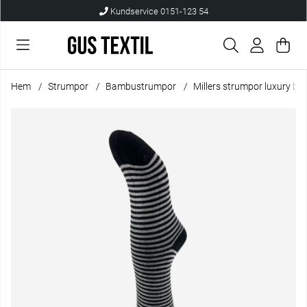
Kundservice 0151-123 54
Var
Anta
.
Hem
Strumpor
Bambustrumpor
Millers strumpor luxury b
Produktbilder Millers strumpor luxury bambu smalrand