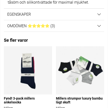
tåsöm och silikontvättade för maximal mjukhet.
EGENSKAPER
OMDÖMEN
MEDELBETYG 5 AV 5 ANTAL BETYG 3
(
3
)
Se fler varor
Fynd! 3-pack millers
Millers strumpor luxury bambu
ankelsocka
lågt skaft
Millers
Millers