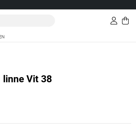
Va
An
.
EN
linne Vit 38
g 4