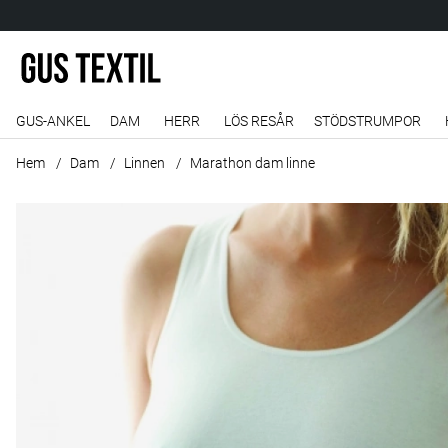
GUS-ANKEL
DAM
HERR
LÖS RESÅR
STÖDSTRUMPOR
Hem
Dam
Linnen
Marathon dam linne
Produktbilder Marathon dam linne