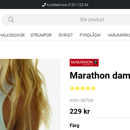
Kundservice 0151-123 54
HALKSOCKOR
STRUMPOR
ÖVRIGT
FYNDLÅDA!
VARUMÄRK
Marathon dam 
Medelbetyg 5 av 5 Antal bety
Artnr:
50704r
229
kr
Färg