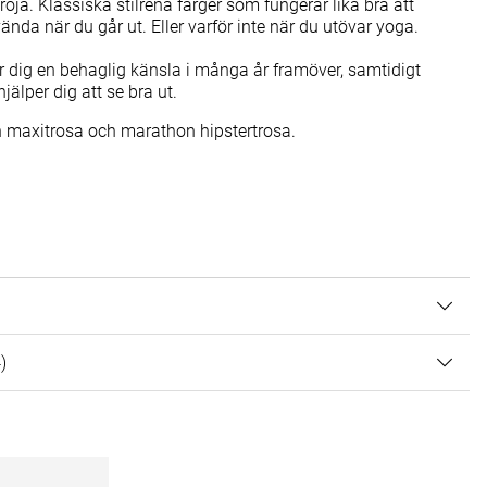
röja. Klassiska stilrena färger som fungerar lika bra att
da när du går ut. Eller varför inte när du utövar yoga.
er dig en behaglig känsla i många år framöver, samtidigt
älper dig att se bra ut.
 maxitrosa och marathon hipstertrosa.
 AV 5 ANTAL BETYG 4
4
)