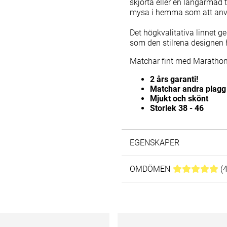
skjorta eller en långärmad t
mysa i hemma som att använ
Det högkvalitativa linnet g
som den stilrena designen hj
Matchar fint med Marathon
2 års garanti!
Matchar andra plagg
Mjukt och skönt
Storlek 38 - 46
EGENSKAPER
OMDÖMEN
MEDELBETYG 5
(