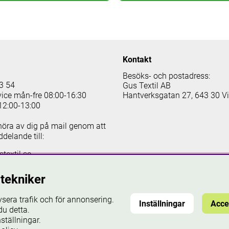
Kontakt
Besöks- och postadress:
3 54
Gus Textil AB
vice mån-fre 08:00-16:30
Hantverksgatan 27, 643 30 V
12:00-13:00
höra av dig på mail genom att
delande till:
textil.se
tekniker
er cookies
ysera trafik och för annonsering.
Inställningar
Acce
u detta.
ställningar.