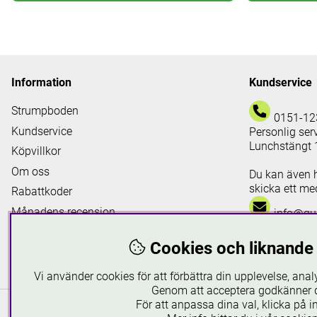
Information
Kundservice
Strumpboden
0151-12
Kundservice
Personlig ser
Lunchstängt 
Köpvillkor
Om oss
Du kan även 
skicka ett med
Rabattkoder
Månadens recension
info@gus
Lediga tjänster
Cookies och liknande 
gustextil.se använd
Vi använder cookies för att förbättra din upplevelse, anal
Genom att acceptera godkänner d
För att anpassa dina val, klicka på in