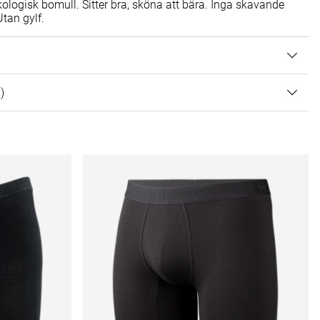
kologisk bomull. Sitter bra, sköna att bära. Inga skavande
tan gylf.
 AV 5 ANTAL BETYG 1
1
)