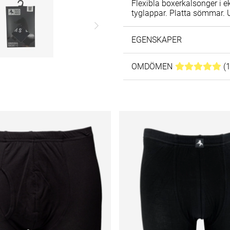
Flexibla boxerkalsonger i e
tyglappar. Platta sömmar. U
EGENSKAPER
OMDÖMEN
MEDELBETYG 5
(