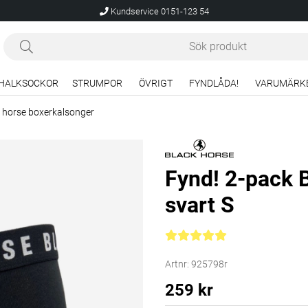
Kundservice 0151-123 54
HALKSOCKOR
STRUMPOR
ÖVRIGT
FYNDLÅDA!
VARUMÄRK
k horse boxerkalsonger
Fynd! 2-pack 
svart S
Medelbetyg 5 av 5 Antal bety
Artnr:
925798r
259
kr