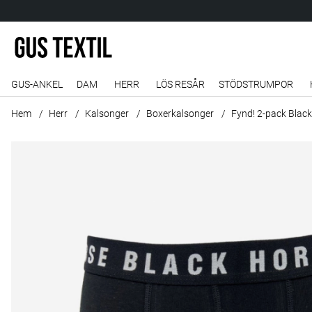
GUS-ANKEL
DAM
HERR
LÖS RESÅR
STÖDSTRUMPOR
Hem
Herr
Kalsonger
Boxerkalsonger
Fynd! 2-pack Blac
Produktbilder Fynd! 2-pack Black horse boxerkalsonger