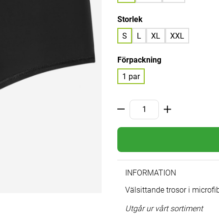
Storlek
S
L
XL
XXL
Förpackning
1 par
INFORMATION
Välsittande trosor i microfi
Utgår ur vårt sortiment