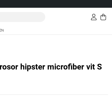
Va
An
.
EN
osor hipster microfiber vit S