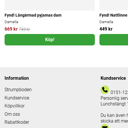
Fynd! Långärmad pyjamas dam
Fynd! Nattlinne
Damella
Damella
669 kr
449 kr
759 kr
Köp!
Information
Kundservice
Strumpboden
0151-12
Kundservice
Personlig ser
Lunchstängt 
Köpvillkor
Om oss
Du kan även 
skicka ett med
Rabattkoder