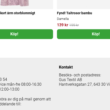
 kort ärm storblommigt
Fynd! Taitrosor bambu
Damella
139 kr
199 kr
Köp!
Köp!
Kontakt
Besöks- och postadress:
3 54
Gus Textil AB
vice mån-fre 08:00-16:30
Hantverksgatan 27, 643 30 V
12:00-13:00
höra av dig på mail genom att
delande till: