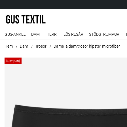
GUS-ANKEL
DAM
HERR
LÖS RESÅR
STÖDSTRUMPOR
Hem
Dam
Trosor
Damella dam trosor hipster microfiber
Produktbilder Damella dam trosor hipster microfiber
Kampanj