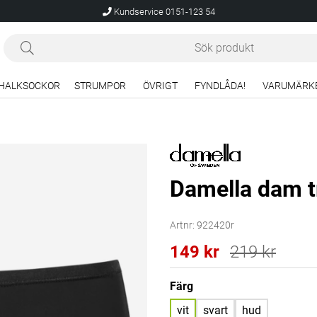
Kundservice 0151-123 54
HALKSOCKOR
STRUMPOR
ÖVRIGT
FYNDLÅDA!
VARUMÄRK
Damella dam tr
Artnr:
922420r
149
kr
219
kr
Färg
vit
svart
hud