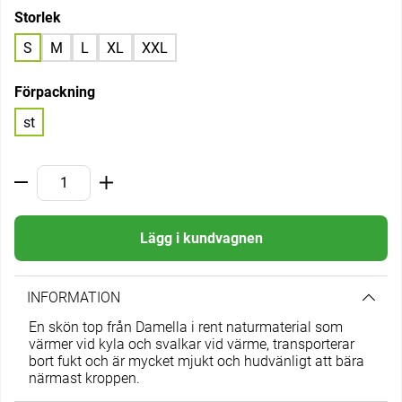
Storlek
S
M
L
XL
XXL
Förpackning
st
Lägg i kundvagnen
INFORMATION
En skön top från Damella i rent naturmaterial som
värmer vid kyla och svalkar vid värme, transporterar
bort fukt och är mycket mjukt och hudvänligt att bära
närmast kroppen.