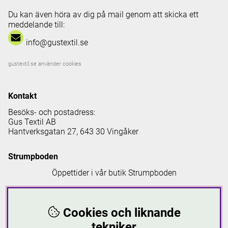
Du kan även höra av dig på mail genom att skicka ett
meddelande till:
info@gustextil.se
gustextil.se använder cookies
Kontakt
Besöks- och postadress:
Gus Textil AB
Hantverksgatan 27, 643 30 Vingåker
Strumpboden
Öppettider i vår butik Strumpboden
Måndag: 08 - 16.30
Tisdag: 08 - 18
Cookies och liknande
Onsdag: 08 - 16.30
Torsdag: 08 - 18
tekniker