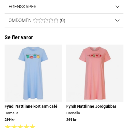
EGENSKAPER
OMDÖMEN
MEDELBETYG 0 AV 5 ANTAL BETYG 0
(
0
)
Se fler varor
Fynd! Nattlinne kort ärm café
Fynd! Nattlinne Jordgubbar
Damella
Damella
299 kr
269 kr