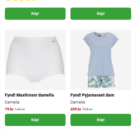
Köp!
Köp!
Fynd! Maxitrosor damella
Fynd! Pyjamasset dam
Damella
Damella
79 kr
499 kr
149 kr
795 kr
Köp!
Köp!