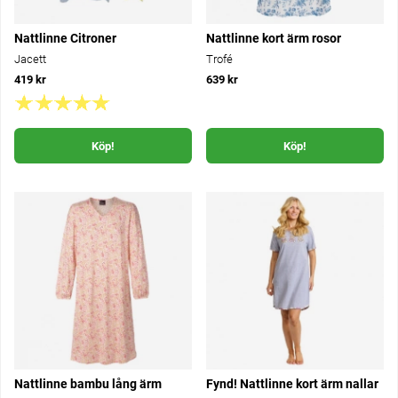
Nattlinne Citroner
Nattlinne kort ärm rosor
Jacett
Trofé
419 kr
639 kr
Köp!
Köp!
Nattlinne bambu lång ärm
Fynd! Nattlinne kort ärm nallar