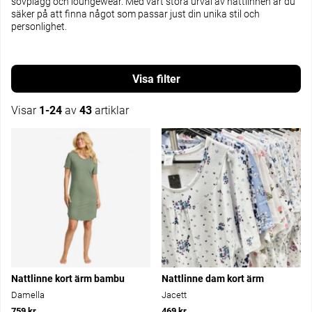
sovplagg och loungewear. Med vårt stora urval av nattlinnen är du
säker på att finna något som passar just din unika stil och
personlighet.
Filtrera
Visar
1-24
av
43
artiklar
Produkter
Nattlinne kort ärm bambu
Nattlinne dam kort ärm
Damella
Jacett
759 kr
469 kr