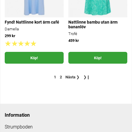
Fynd! Nattlinne kort ärm café
Nattlinne bambu utan ärm
bananlöv
Damella
Trofé
299 kr
459 kr
Köp!
Köp!
1
2
Nästa
❯
❯❙
Information
Strumpboden