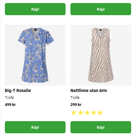
Köp!
Köp!
Big-T Rosalie
Nattlinne utan ärm
Trofé
Trofé
499 kr
299 kr
Köp!
Köp!