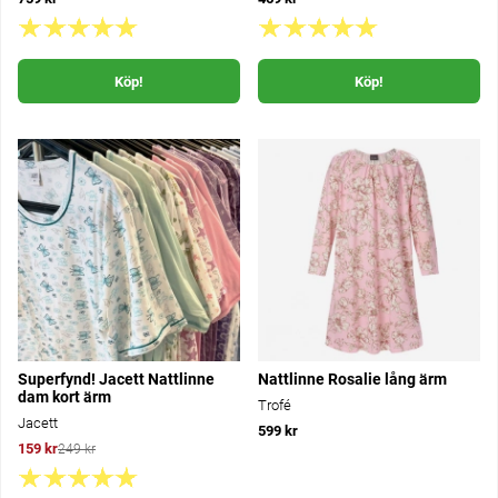
Köp!
Köp!
Superfynd! Jacett Nattlinne
Nattlinne Rosalie lång ärm
dam kort ärm
Trofé
Jacett
599 kr
159 kr
249 kr