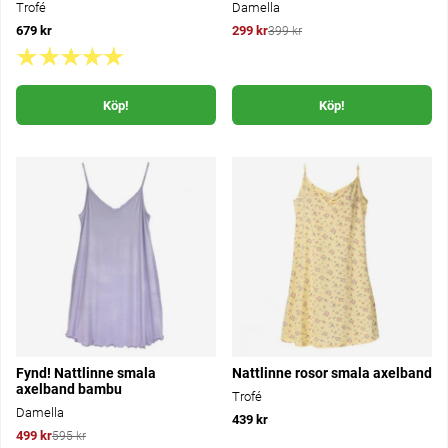
Trofé
Damella
679 kr
299 kr
399 kr
Köp!
Köp!
Fynd! Nattlinne smala
Nattlinne rosor smala axelband
axelband bambu
Trofé
Damella
439 kr
499 kr
595 kr