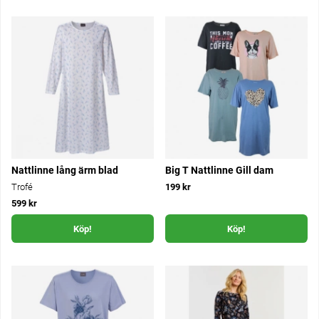
Nattlinne lång ärm blad
Big T Nattlinne Gill dam
Trofé
199 kr
599 kr
Köp!
Köp!