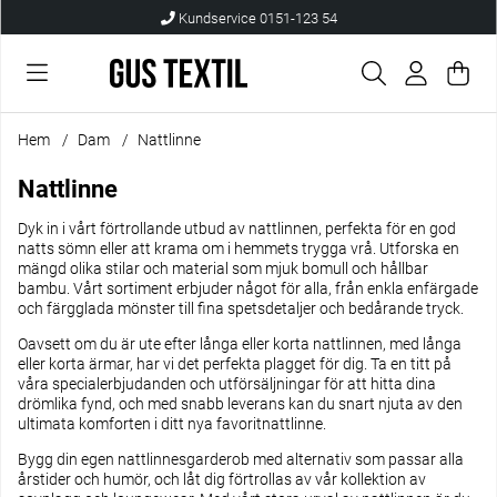
Kundservice 0151-123 54
Var
Anta
.
Hem
Dam
Nattlinne
Nattlinne
Dyk in i vårt förtrollande utbud av nattlinnen, perfekta för en god
natts sömn eller att krama om i hemmets trygga vrå. Utforska en
mängd olika stilar och material som mjuk bomull och hållbar
bambu. Vårt sortiment erbjuder något för alla, från enkla enfärgade
och färgglada mönster till fina spetsdetaljer och bedårande tryck.
Oavsett om du är ute efter långa eller korta nattlinnen, med långa
eller korta ärmar, har vi det perfekta plagget för dig. Ta en titt på
våra specialerbjudanden och utförsäljningar för att hitta dina
drömlika fynd, och med snabb leverans kan du snart njuta av den
ultimata komforten i ditt nya favoritnattlinne.
Bygg din egen nattlinnesgarderob med alternativ som passar alla
årstider och humör, och låt dig förtrollas av vår kollektion av