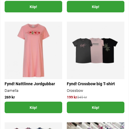
Köp!
Köp!
Fynd! Nattlinne Jordgubbar
Fynd! Crossbow big T-shirt
Damella
Crossbow
269 kr
199 kr
349 kr
Köp!
Köp!