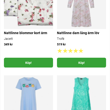
Nattlinne blommor kort ärm
Nattlinne dam lång ärm löv
Jacett
Trofé
349 kr
519 kr
Köp!
Köp!