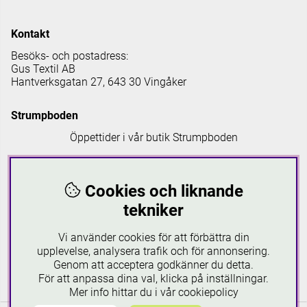
Kontakt
Besöks- och postadress:
Gus Textil AB
Hantverksgatan 27, 643 30 Vingåker
Strumpboden
Öppettider i vår butik Strumpboden
Måndag: 08 - 16.30
Tisdag: 08 - 18
Cookies och liknande
Onsdag: 08 - 16.30
Torsdag: 08 - 18
tekniker
Fredag: 08-16.30
Lördagar: 10-16
Vi använder cookies för att förbättra din
Söndagar: 12-16
upplevelse, analysera trafik och för annonsering.
Genom att acceptera godkänner du detta.
Läs mer om Strumpboden
För att anpassa dina val, klicka på inställningar.
Mer info hittar du i vår
cookiepolicy