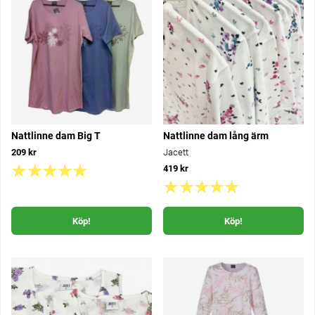
Nattlinne dam Big T
Nattlinne dam lång ärm
209 kr
Jacett
419 kr
Köp!
Köp!