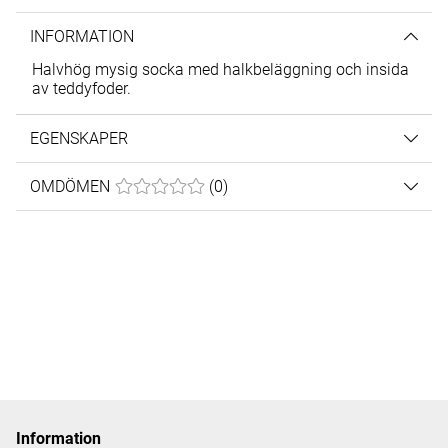
INFORMATION
Halvhög mysig socka med halkbeläggning och insida
av teddyfoder.
EGENSKAPER
OMDÖMEN
MEDELBETYG 0 AV 5 ANTAL BETYG 0
(
0
)
Information