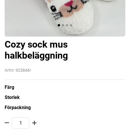
Cozy sock mus
halkbeläggning
Artnr:
925846r
Färg
Storlek
Förpackning