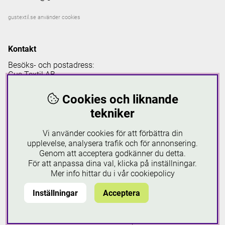
gustextil.se använder cookies
Kontakt
Besöks- och postadress:
Gus Textil AB
Hantverksgatan 27, 643 30 Vingåker
Cookies och liknande
Strumpboden
tekniker
Öppettider i vår butik Strumpboden
Vi använder cookies för att förbättra din
upplevelse, analysera trafik och för annonsering.
Måndag: 08 - 16.30
Tisdag: 08 - 18
Genom att acceptera godkänner du detta.
Onsdag: 08 - 16.30
För att anpassa dina val, klicka på inställningar.
Torsdag: 08 - 18
Mer info hittar du i vår
cookiepolicy
Fredag: 08-16.30
Lördagar: 10-16
Inställningar
Acceptera
Söndagar: 12-16
Läs mer om Strumpboden