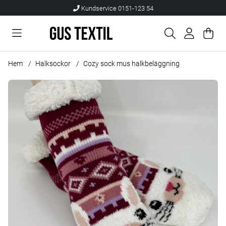
Kundservice 0151-123 54
Var
Anta
.
Hem
Halksockor
Cozy sock mus halkbeläggning
Produktbilder Cozy sock mus halkbeläggning