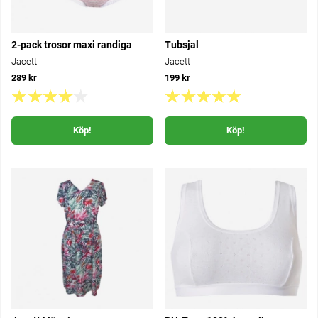
2-pack trosor maxi randiga
Tubsjal
Jacett
Jacett
289 kr
199 kr
Köp!
Köp!