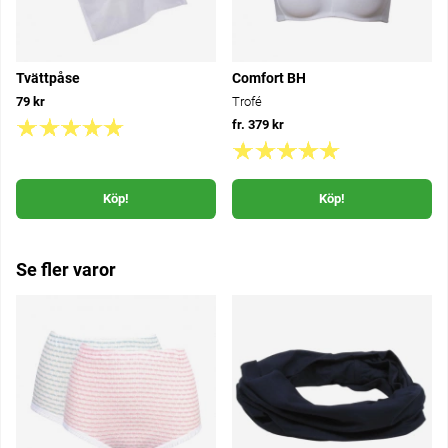
Tvättpåse
Comfort BH
79 kr
Trofé
fr. 379 kr
Köp!
Köp!
Se fler varor