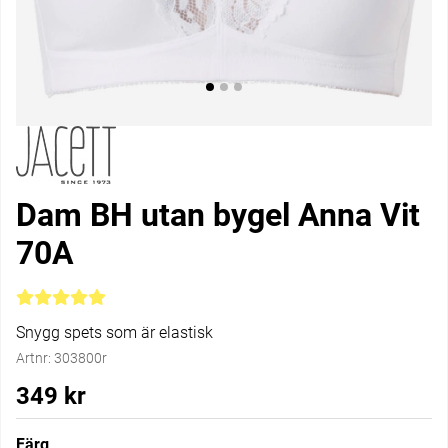
Dam BH utan bygel Anna Vit
70A
Medelbetyg 5 av 5 Antal betyg 12
Snygg spets som är elastisk
Artnr:
303800r
349
kr
Färg