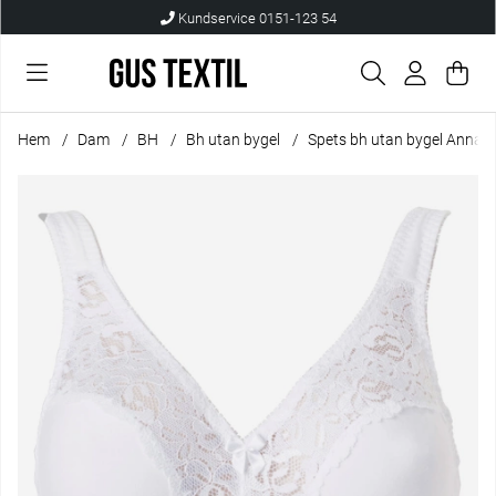
Kundservice 0151-123 54
Var
Anta
.
Hem
Dam
BH
Bh utan bygel
Spets bh utan bygel Anna
Produktbilder Spets bh utan bygel Anna