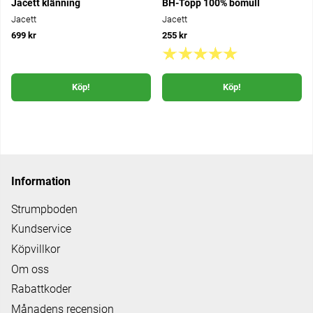
Jacett klänning
BH-Topp 100% bomull
Jacett
Jacett
699 kr
255 kr
Köp!
Köp!
Information
Strumpboden
Kundservice
Köpvillkor
Om oss
Rabattkoder
Månadens recension