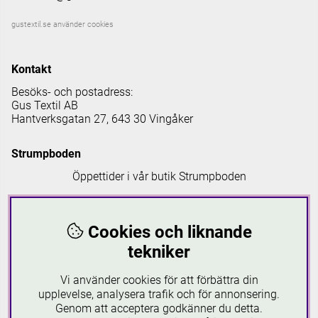
gustextil.se använder cookies
Kontakt
Besöks- och postadress:
Gus Textil AB
Hantverksgatan 27, 643 30 Vingåker
Strumpboden
Öppettider i vår butik Strumpboden
Måndag: 08 - 16.30
Tisdag: 08 - 18
Cookies och liknande
Onsdag: 08 - 16.30
Torsdag: 08 - 18
tekniker
Fredag: 08-16.30
Lördagar: 10-16
Vi använder cookies för att förbättra din
Söndagar: 12-16
upplevelse, analysera trafik och för annonsering.
Genom att acceptera godkänner du detta.
Läs mer om Strumpboden