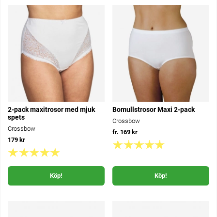
2-pack maxitrosor med mjuk
Bomullstrosor Maxi 2-pack
spets
Crossbow
Crossbow
fr. 169 kr
179 kr
Köp!
Köp!