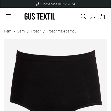
Kundservice 0151-123 54
Var
Anta
.
Hem
Dam
Trosor
Trosor maxi bambu
Produktbilder Trosor maxi bambu