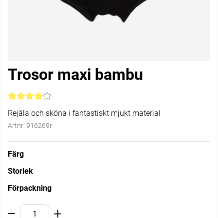
Trosor maxi bambu
Medelbetyg 4 av 5 Antal betyg 12
Rejäla och sköna i fantastiskt mjukt material
Artnr:
916269r
Färg
Storlek
Förpackning