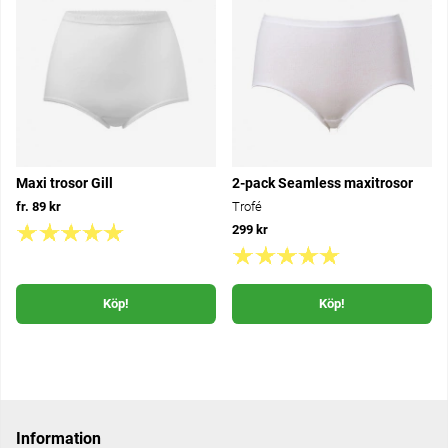
Maxi trosor Gill
2-pack Seamless maxitrosor
fr. 89 kr
Trofé
299 kr
Köp!
Köp!
Information