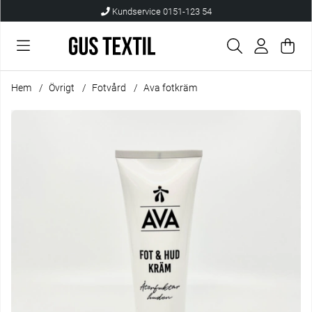
Kundservice 0151-123 54
Var
Anta
.
Hem
Övrigt
Fotvård
Ava fotkräm
Produktbilder Ava fotkräm