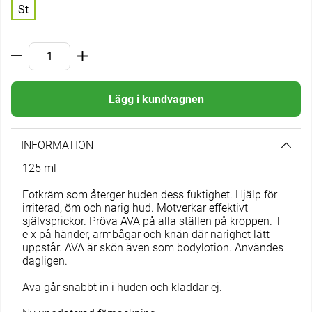
St
Lägg i kundvagnen
INFORMATION
125 ml
Fotkräm som återger huden dess fuktighet. Hjälp för
irriterad, öm och narig hud. Motverkar effektivt
självsprickor. Pröva AVA på alla ställen på kroppen. T
e x på händer, armbågar och knän där narighet lätt
uppstår. AVA är skön även som bodylotion. Användes
dagligen.
Ava går snabbt in i huden och kladdar ej.