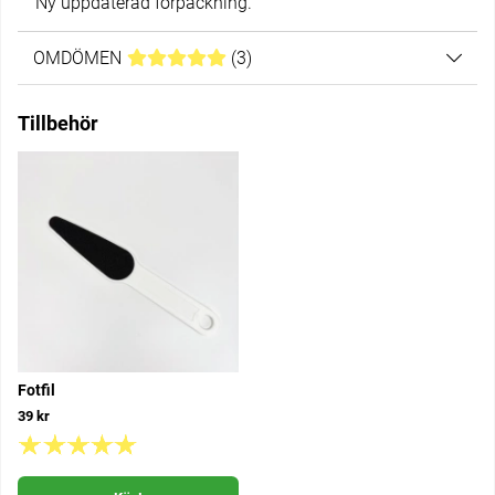
Ny uppdaterad förpackning.
OMDÖMEN
MEDELBETYG 5 AV 5 ANTAL BETYG 3
(
3
)
Tillbehör
Fotfil
39 kr