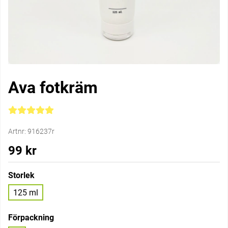
Ava fotkräm
Medelbetyg 5 av 5 Antal betyg 3
Artnr:
916237r
99
kr
Storlek
125 ml
Förpackning