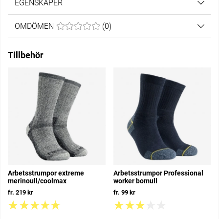
EGENSKAPER
OMDÖMEN
MEDELBETYG 0 AV 5 ANTAL BETYG 0
(
0
)
Tillbehör
Arbetsstrumpor extreme
Arbetsstrumpor Professional
merinoull/coolmax
worker bomull
fr. 219 kr
fr. 99 kr