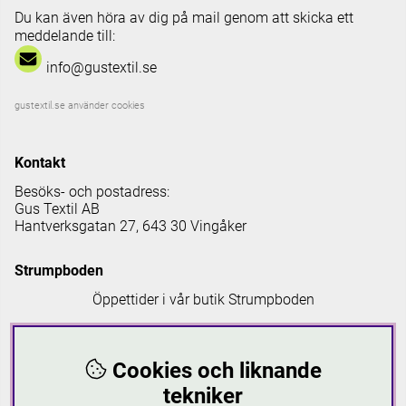
Du kan även höra av dig på mail genom att skicka ett
meddelande till:
info@gustextil.se
gustextil.se använder cookies
Kontakt
Besöks- och postadress:
Gus Textil AB
Hantverksgatan 27, 643 30 Vingåker
Strumpboden
Öppettider i vår butik Strumpboden
Måndag: 08 - 16.30
Tisdag: 08 - 18
Cookies och liknande
Onsdag: 08 - 16.30
Torsdag: 08 - 18
tekniker
Fredag: 08-16.30