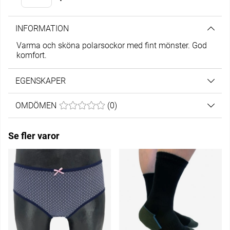
INFORMATION
Varma och sköna polarsockor med fint mönster. God
komfort.
EGENSKAPER
OMDÖMEN
MEDELBETYG 0 AV 5 ANTAL BETYG 0
(
0
)
Se fler varor