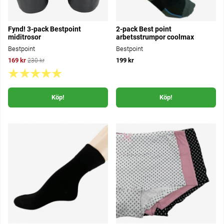
Fynd! 3-pack Bestpoint
2-pack Best point
miditrosor
arbetsstrumpor coolmax
Bestpoint
Bestpoint
169 kr
199 kr
230 kr
Köp!
Köp!