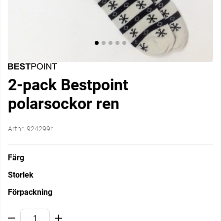
2-pack Bestpoint
polarsockor ren
Artnr:
924299r
Färg
Storlek
Förpackning