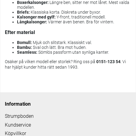
Boxerkalsonger:
Längre ben, sitter ner mot låret. Mest valda
modellen.
Briefs:
Klassiska korta. Diskreta under byxor.
Kalsonger med gylf:
Y-front, traditionell modell.
Långkalsonger:
Värmer även benen. Bra för vintern.
Efter material
Bomull:
Mjuk och slitstark. Klassiskt val.
Bambu:
Sval och lätt. Bra mot huden.
Seamless:
Sömlös passform utan synliga kanter.
Osäker på vilken modell eller storlek? Ring oss på
0151-123 54
. Vi
har hjälpt kunder hitta rätt sedan 1993.
Information
Strumpboden
Kundservice
Köpvillkor