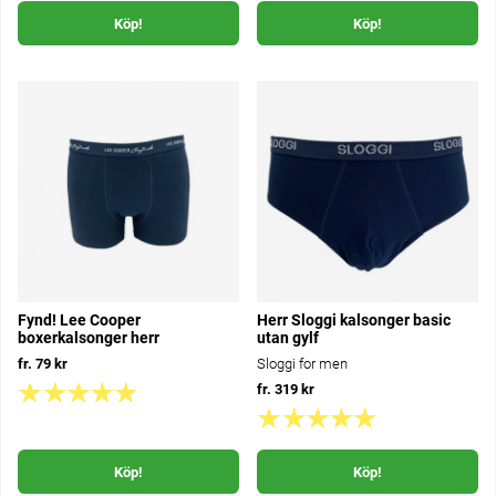
Köp!
Köp!
Fynd! Lee Cooper
Herr Sloggi kalsonger basic
boxerkalsonger herr
utan gylf
fr. 79 kr
Sloggi for men
fr. 319 kr
Köp!
Köp!