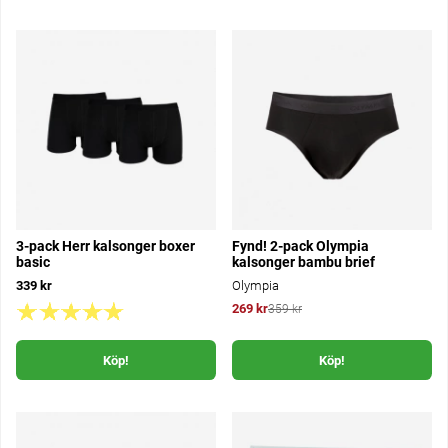
3-pack Herr kalsonger boxer
Fynd! 2-pack Olympia
basic
kalsonger bambu brief
339 kr
Olympia
269 kr
359 kr
Köp!
Köp!