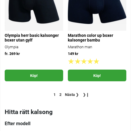
Olympia herr basic kalsonger
Marathon color up boxer
boxer utan gylf
kalsonger bambu
Olympia
Marathon man
fr. 269 kr
149 kr
Köp!
Köp!
1
2
Nästa
❯
❯❙
Hitta rätt kalsong
Efter modell