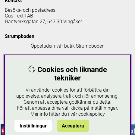
Kontakt
Besöks- och postadress:
Gus Textil AB
Hantverksgatan 27, 643 30 Vingåker
Strumpboden
Öppettider i vår butik Strumpboden
Måndag: 08 - 16.30
Tisdag: 08 - 18
Cookies och liknande
Onsdag: 08 - 16.30
Torsdag: 08 - 18
tekniker
Fredag: 08-16.30
Lördagar: 10-16
Vi använder cookies för att förbättra din
Söndagar: 12-16
upplevelse, analysera trafik och för annonsering.
Genom att acceptera godkänner du detta.
Läs mer om Strumpboden
För att anpassa dina val, klicka på inställningar.
Mer info hittar du i vår
cookiepolicy
Inställningar
Acceptera