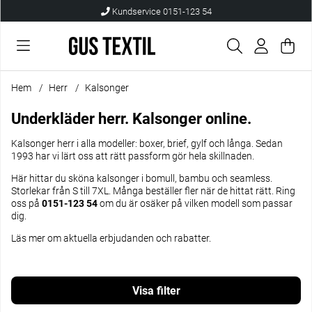
Kundservice 0151-123 54
Var
Anta
.
Hem
Herr
Kalsonger
Underkläder herr. Kalsonger online.
Kalsonger herr i alla modeller: boxer, brief, gylf och långa. Sedan
1993 har vi lärt oss att rätt passform gör hela skillnaden.
Här hittar du sköna kalsonger i bomull, bambu och seamless.
Storlekar från S till 7XL. Många beställer fler när de hittat rätt. Ring
oss på
0151-123 54
om du är osäker på vilken modell som passar
dig.
Läs mer om
aktuella erbjudanden och rabatter
.
Filtrera