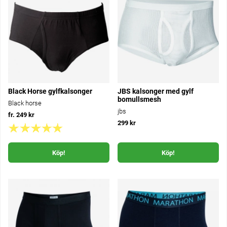
Black Horse gylfkalsonger
JBS kalsonger med gylf
bomullsmesh
Black horse
jbs
fr. 249 kr
299 kr
Köp!
Köp!