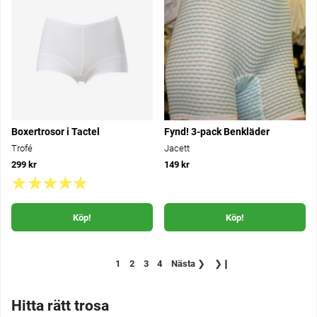
Boxertrosor i Tactel
Fynd! 3-pack Benkläder
Trofé
Jacett
299 kr
149 kr
Köp!
Köp!
1
2
3
4
Nästa
❯
❯❙
Hitta rätt trosa