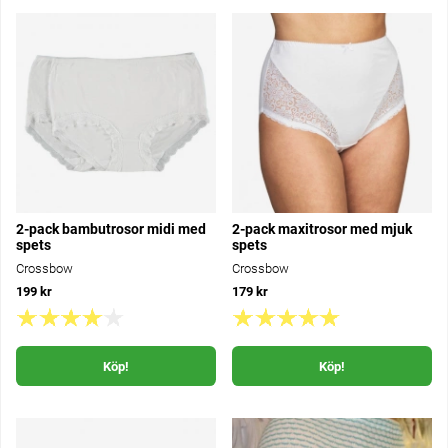
2-pack bambutrosor midi med
2-pack maxitrosor med mjuk
spets
spets
Crossbow
Crossbow
199 kr
179 kr
Köp!
Köp!