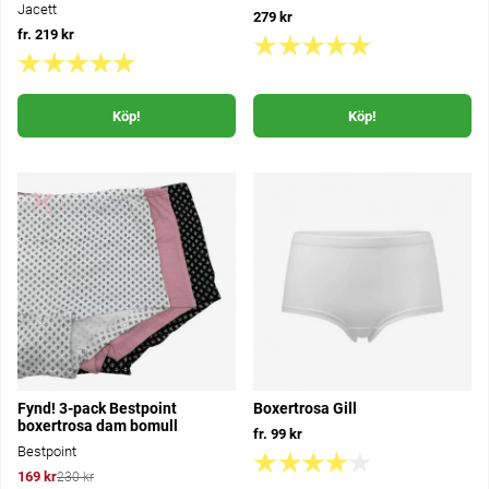
Jacett
279 kr
fr. 219 kr
Köp!
Köp!
Fynd! 3-pack Bestpoint
Boxertrosa Gill
boxertrosa dam bomull
fr. 99 kr
Bestpoint
169 kr
230 kr