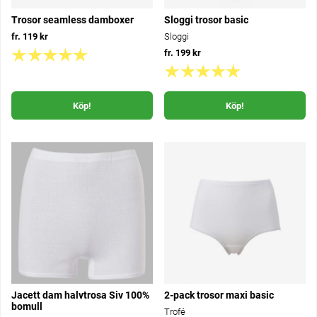
Trosor seamless damboxer
Sloggi trosor basic
fr. 119 kr
Sloggi
fr. 199 kr
Köp!
Köp!
Jacett dam halvtrosa Siv 100%
2-pack trosor maxi basic
bomull
Trofé