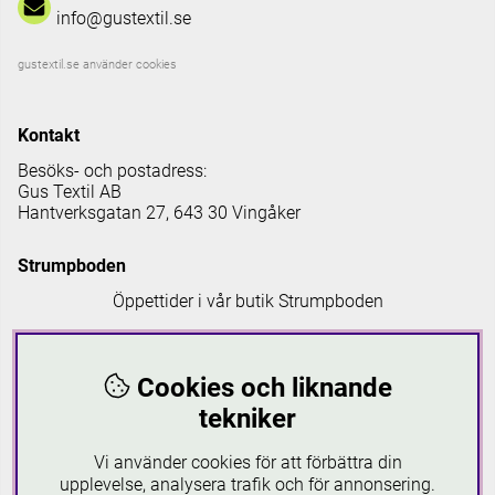
info@gustextil.se
gustextil.se använder cookies
Kontakt
Besöks- och postadress:
Gus Textil AB
Hantverksgatan 27, 643 30 Vingåker
Strumpboden
Öppettider i vår butik Strumpboden
Måndag: 08 - 16.30
Tisdag: 08 - 18
Cookies och liknande
Onsdag: 08 - 16.30
Torsdag: 08 - 18
tekniker
Fredag: 08-16.30
Lördagar: 10-16
Vi använder cookies för att förbättra din
Söndagar: 12-16
upplevelse, analysera trafik och för annonsering.