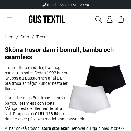
Kundservice 0151-123 54
Var
Anta
.
Hem
Dam
Trosor
Sköna trosor dam i bomull, bambu och
seamless
Trosor i flera modeller, från hög
midja till hipster. Sedan 1993 har vi
lärt oss att passformen är allt. En
bra trosa är något kunder beställer
fler av.
Här hittar du sköna trosor i bomull,
bambu, seamless och spets.
Många beställer fler när de hittat
rätt. Ring oss på
0151-123 54
om
du är osäker på vilken modell som passar dig.
Vi har också trosor i
stora storlekar
. Behöver du hjälp med
storlek
?