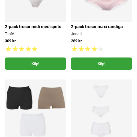
2-pack trosor midi med spets
2-pack trosor maxi randiga
Trofé
Jacett
309 kr
289 kr
Köp!
Köp!