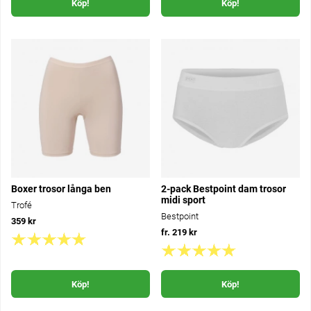
Köp!
Köp!
Boxer trosor långa ben
2-pack Bestpoint dam trosor
midi sport
Trofé
Bestpoint
359 kr
fr. 219 kr
Köp!
Köp!